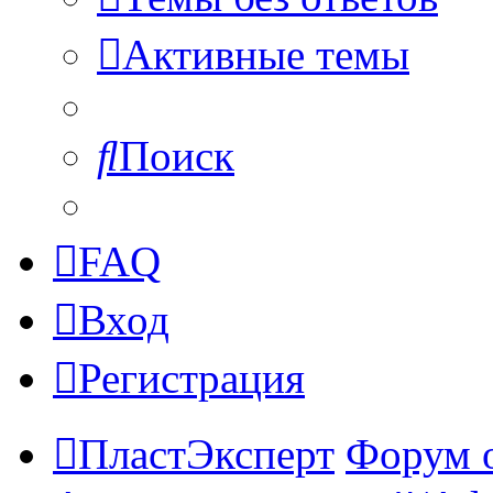
Активные темы
Поиск
FAQ
Вход
Регистрация
ПластЭксперт
Форум 