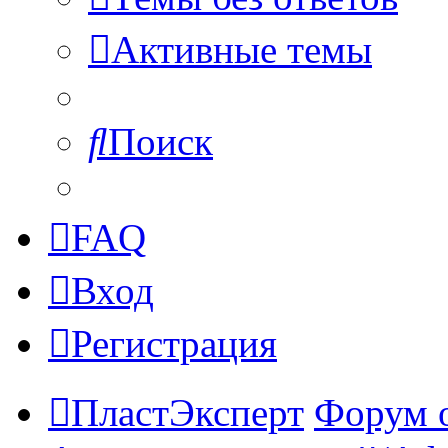
Активные темы
Поиск
FAQ
Вход
Регистрация
ПластЭксперт
Форум 