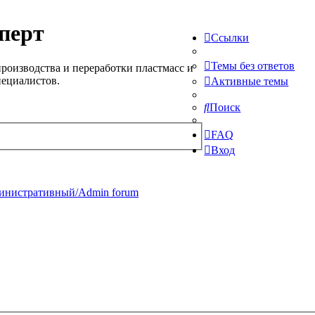
перт
Ссылки
Темы без ответов
роизводства и переработки пластмасс и
пециалистов.
Активные темы
Поиск
FAQ
Вход
инистративный/Admin forum