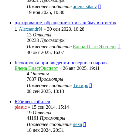
39651
Просмотры
Последнее сообщение
artem_silaev
19 ноя 2025, 10:30
цитирование, обращение к ник- нейму в ответах
AlexsandrN
»
30 сен 2023, 10:28
13
Ответы
20238
Просмотры
Последнее сообщение
Елена ПластЭксперт
30 окт 2025, 16:07
Блокировка при введении неверного пароля
Елена ПластЭксперт
»
26 авг 2025, 19:11
4
Ответы
7837
Просмотры
Последнее сообщение
Тигирь
08 сен 2025, 13:13
Юбилеи, юбилеи
plastic
»
15 сен 2014, 15:14
19
Ответы
41161
Просмотры
Последнее сообщение
леха
18 дек 2024, 20:31