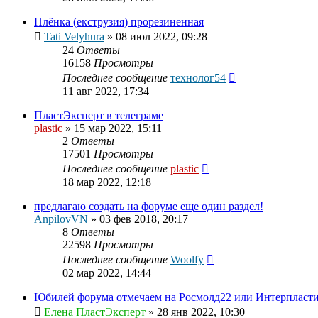
Плёнка (екструзия) прорезиненная
Tati Velyhura
»
08 июл 2022, 09:28
24
Ответы
16158
Просмотры
Последнее сообщение
технолог54
11 авг 2022, 17:34
ПластЭксперт в телеграме
plastic
»
15 мар 2022, 15:11
2
Ответы
17501
Просмотры
Последнее сообщение
plastic
18 мар 2022, 12:18
предлагаю создать на форуме еще один раздел!
AnpilovVN
»
03 фев 2018, 20:17
8
Ответы
22598
Просмотры
Последнее сообщение
Woolfy
02 мар 2022, 14:44
Юбилей форума отмечаем на Росмолд22 или Интерпласт
Елена ПластЭксперт
»
28 янв 2022, 10:30