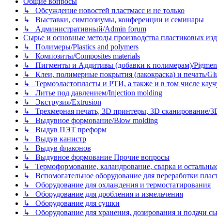
Общие вопросы
↳ Обсуждение новостей пластмасс и не только
↳ Выставки, симпозиумы, конференции и семинары
↳ Административный/Admin forum
Сырье и основные методы производства пластиковых изделий/
↳ Полимеры/Plastics and polymers
↳ Композиты/Сomposites materials
↳ Пигменты и Аддитивы (добавки к полимерам)/Pigments
↳ Клеи, полимерные покрытия (лакокраска) и печать/Glues, 
↳ Термоэластопласты и РТИ, а также и в том числе каучук
↳ Литье под давлением/Injection molding
↳ Экструзия/Extrusion
↳ Трехмерная печать, 3D принтеры, 3D сканирование/3D pr
↳ Выдувное формование/Blow molding
↳ Выдув ПЭТ преформ
↳ Выдув канистр
↳ Выдув флаконов
↳ Выдувное формование Прочие вопросы
↳ Термоформование, каландрование, сварка и остальные ме
↳ Вспомогательное оборудование для переработки пластмасс
↳ Оборудование для охлаждения и термостатирования
↳ Оборудование для дробления и измельчения
↳ Оборудование для сушки
↳ Оборудование для хранения, дозирования и подачи сы