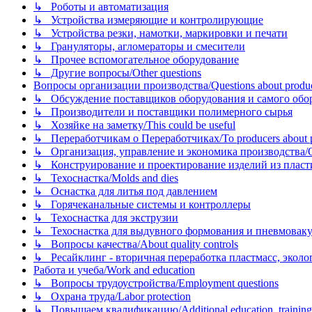
↳ Роботы и автоматизация
↳ Устройства измеряющие и контролирующие
↳ Устройства резки, намотки, маркировки и печати
↳ Грануляторы, агломераторы и смесители
↳ Прочее вспомогательное оборудование
↳ Другие вопросы/Other questions
Вопросы организации производства/Questions about product
↳ Обсуждение поставщиков оборудования и самого оборудо
↳ Производители и поставщики полимерного сырья
↳ Хозяйке на заметку/This could be useful
↳ Переработчикам о Переработчиках/To producers about p
↳ Организация, управление и экономика производства/Org
↳ Конструирование и проектирование изделий из пластиков
↳ Техоснастка/Molds and dies
↳ Оснастка для литья под давлением
↳ Горячеканальные системы и контроллеры
↳ Техоснастка для экструзии
↳ Техоснастка для выдувного формования и пневмовак
↳ Вопросы качества/About quality controls
↳ Ресайклинг - вторичная переработка пластмасс, экология и
Работа и учеба/Work and education
↳ Вопросы трудоустройства/Employment questions
↳ Охрана труда/Labor protection
↳ Повышаем квалификацию/Additional education, training