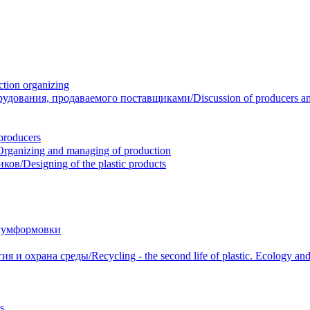
ion organizing
вания, продаваемого поставщиками/Discussion of producers and r
roducers
anizing and managing of production
/Designing of the plastic products
уумформовки
 охрана среды/Recycling - the second life of plastic. Ecology and 
s