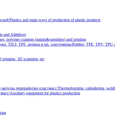
Plastics and main ways of production of plastic products
 and Additives
polymer coatings (paints&varnishes) and printing
и, ТПЭ, TPE, резина и пр. эластомеры/Rubber, TPE, TPV, TPU an
inting, 3D scanning, etc
тоды переработки пластмасс/Thermoforming, calendering, welding
/Auxiliary equipment for plastics production
рья