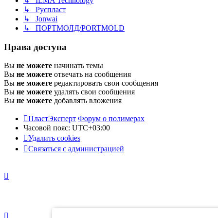
↳ ILMA Technology
↳ Руспласт
↳ Jonwai
↳ ПОРТМОЛД/PORTMOLD
Права доступа
Вы
не можете
начинать темы
Вы
не можете
отвечать на сообщения
Вы
не можете
редактировать свои сообщения
Вы
не можете
удалять свои сообщения
Вы
не можете
добавлять вложения
ПластЭксперт
Форум о полимерах
Часовой пояс:
UTC+03:00
Удалить cookies
Связаться с администрацией