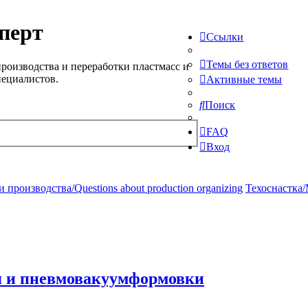
перт
Ссылки
Темы без ответов
роизводства и переработки пластмасс и
пециалистов.
Активные темы
Поиск
FAQ
Вход
производства/Questions about production organizing
Техоснастка/
я и пневмовакуумформовки