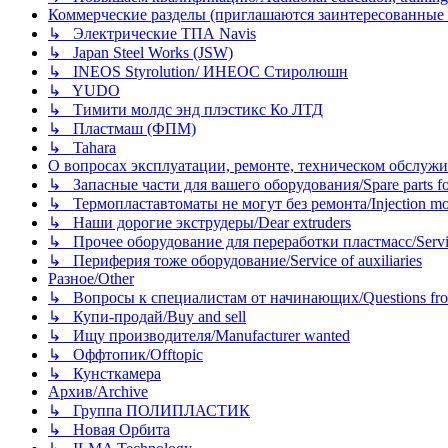
Коммерческие разделы (приглашаются заинтересованные орг
↳ Электрические ТПА Navis
↳ Japan Steel Works (JSW)
↳ INEOS Styrolution/ ИНЕОС Стиролюшн
↳ YUDO
↳ Тимити молдс энд плэстикс Ко ЛТД
↳ Пластмаш (ФПМ)
↳ Tahara
О вопросах эксплуатации, ремонте, техническом обслужива
↳ Запасные части для вашего оборудования/Spare parts fo
↳ Термопластавтоматы не могут без ремонта/Injection mold
↳ Наши дорогие экструдеры/Dear extruders
↳ Прочее оборудование для переработки пластмасс/Service o
↳ Периферия тоже оборудование/Service of auxiliaries
Разное/Other
↳ Вопросы к специалистам от начинающих/Questions fro
↳ Купи-продай/Buy and sell
↳ Ищу производителя/Manufacturer wanted
↳ Оффтопик/Offtopic
↳ Кунсткамера
Архив/Archive
↳ Группа ПОЛИПЛАСТИК
↳ Новая Орбита