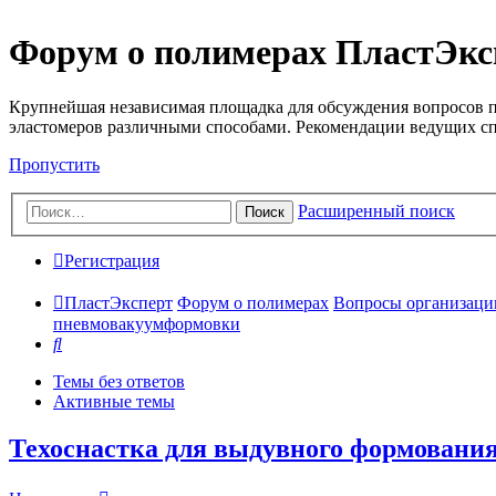
Форум о полимерах ПластЭкс
Крупнейшая независимая площадка для обсуждения вопросов п
эластомеров различными способами. Рекомендации ведущих с
Пропустить
Расширенный поиск
Поиск
Регистрация
ПластЭксперт
Форум о полимерах
Вопросы организации 
пневмовакуумформовки
Поиск
Темы без ответов
Активные темы
Техоснастка для выдувного формовани