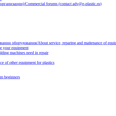
анизации)/Commercial forums (contact adv@e-plastic.ru)
нии оборудования/About service, reparing and maitenance of equi
r your equipment
ing machines need in repair
f other equipment for plastics
m beginners