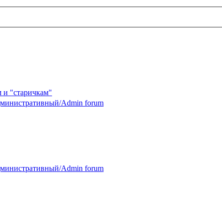
 и "старичкам"
министративный/Admin forum
министративный/Admin forum