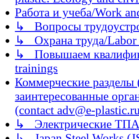
Работа и учеба/Work an
↳ Вопросы трудоустрой
↳ Охрана труда/Labor p
↳ Повышаем квалификац
trainings
Коммерческие разделы 
заинтересованные орга
(contact adv@e-plastic.r
↳ Электрические ТПА
↳ Japan Steel Works (