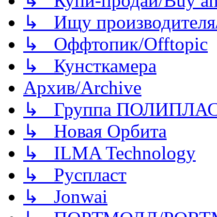
↳ Купи-продай/Buy and
↳ Ищу производителя/
↳ Оффтопик/Offtopic
↳ Кунсткамера
Архив/Archive
↳ Группа ПОЛИПЛА
↳ Новая Орбита
↳ ILMA Technology
↳ Руспласт
↳ Jonwai