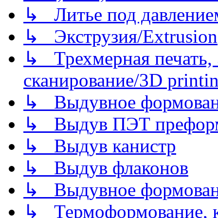
↳ Литье под давлением/
↳ Экструзия/Extrusion
↳ Трехмерная печать,
сканирование/3D printin
↳ Выдувное формован
↳ Выдув ПЭТ префор
↳ Выдув канистр
↳ Выдув флаконов
↳ Выдувное формован
↳ Термоформование, ка