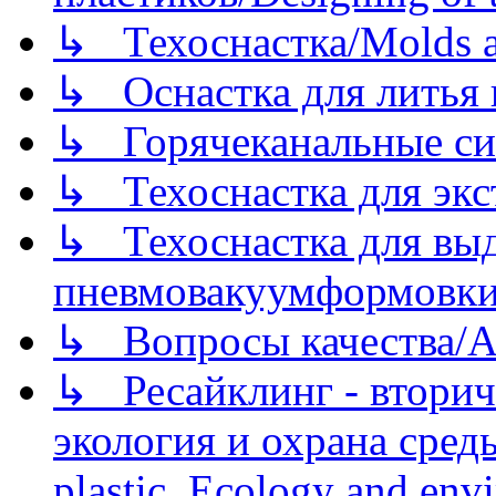
↳ Техоснастка/Molds a
↳ Оснастка для литья 
↳ Горячеканальные си
↳ Техоснастка для экс
↳ Техоснастка для вы
пневмовакуумформовк
↳ Вопросы качества/Abo
↳ Ресайклинг - вторич
экология и охрана среды/
plastic. Ecology and env