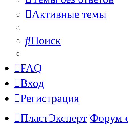
Активные темы
Поиск
FAQ
Вход
Регистрация
ПластЭксперт
Форум 