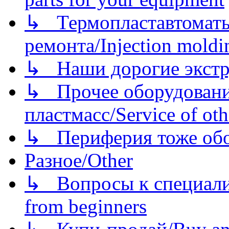
↳ Термопластавтоматы 
ремонта/Injection moldin
↳ Наши дорогие экстру
↳ Прочее оборудовани
пластмасс/Service of oth
↳ Периферия тоже обору
Разное/Other
↳ Вопросы к специали
from beginners