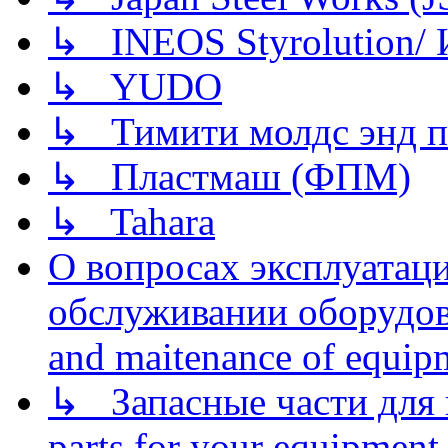
↳ INEOS Styrolution
↳ YUDO
↳ Тимити молдс энд п
↳ Пластмаш (ФПМ)
↳ Tahara
О вопросах эксплуатаци
обслуживании оборудова
and maitenance of equip
↳ Запасные части для 
parts for your equipment