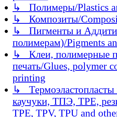
↳ Полимеры/Plastics a
↳ Композиты/Сomposite
↳ Пигменты и Аддитив
полимерам)/Pigments an
↳ Клеи, полимерные по
печать/Glues, polymer co
printing
↳ Термоэластопласты и
каучуки, ТПЭ, TPE, рез
TPE, TPV, TPU and other