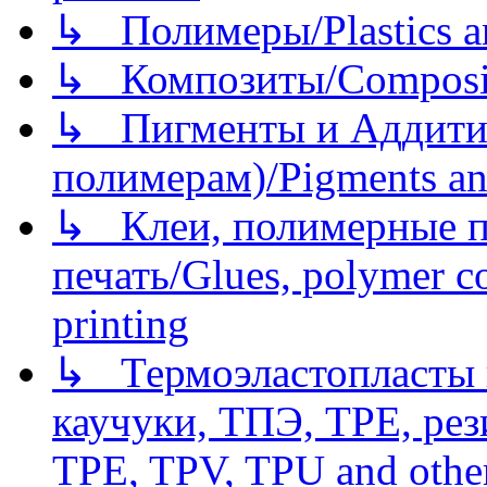
↳ Полимеры/Plastics a
↳ Композиты/Сomposite
↳ Пигменты и Аддитив
полимерам)/Pigments an
↳ Клеи, полимерные по
печать/Glues, polymer co
printing
↳ Термоэластопласты и
каучуки, ТПЭ, TPE, рез
TPE, TPV, TPU and other