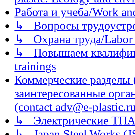
Работа и учеба/Work an
↳ Вопросы трудоустрой
↳ Охрана труда/Labor p
↳ Повышаем квалификац
trainings
Коммерческие разделы 
заинтересованные орга
(contact adv@e-plastic.r
↳ Электрические ТПА
↳ Japan Steel Works (