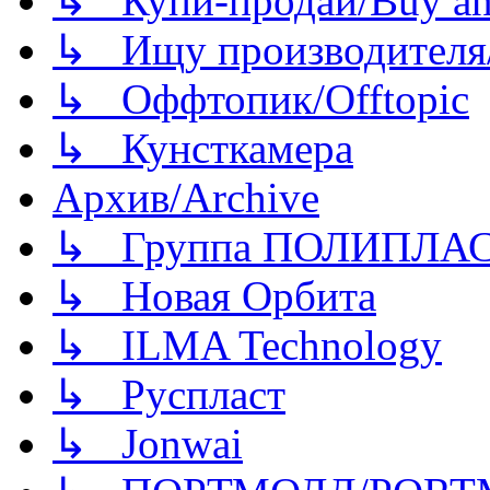
↳ Купи-продай/Buy and
↳ Ищу производителя/
↳ Оффтопик/Offtopic
↳ Кунсткамера
Архив/Archive
↳ Группа ПОЛИПЛА
↳ Новая Орбита
↳ ILMA Technology
↳ Руспласт
↳ Jonwai