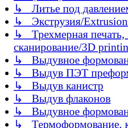
↳ Литье под давлением/
↳ Экструзия/Extrusion
↳ Трехмерная печать,
сканирование/3D printin
↳ Выдувное формован
↳ Выдув ПЭТ префор
↳ Выдув канистр
↳ Выдув флаконов
↳ Выдувное формован
↳ Термоформование, ка