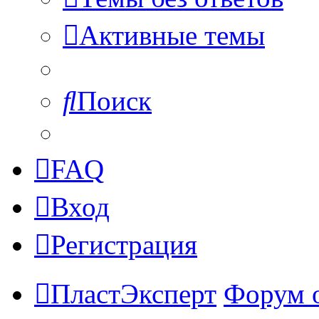
Активные темы
Поиск
FAQ
Вход
Регистрация
ПластЭксперт
Форум 