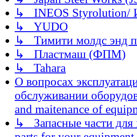
↳ INEOS Styrolution
↳ YUDO
↳ Тимити молдс энд п
↳ Пластмаш (ФПМ)
↳ Tahara
О вопросах эксплуатаци
обслуживании оборудова
and maitenance of equip
↳ Запасные части для 
parts for your equipment