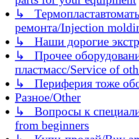
↳ Термопластавтоматы 
ремонта/Injection moldin
↳ Наши дорогие экстру
↳ Прочее оборудовани
пластмасс/Service of oth
↳ Периферия тоже обору
Разное/Other
↳ Вопросы к специали
from beginners