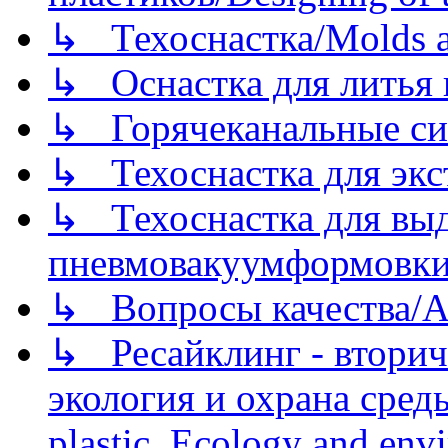
↳ Техоснастка/Molds a
↳ Оснастка для литья 
↳ Горячеканальные си
↳ Техоснастка для экс
↳ Техоснастка для вы
пневмовакуумформовк
↳ Вопросы качества/Abo
↳ Ресайклинг - вторич
экология и охрана среды/
plastic. Ecology and env