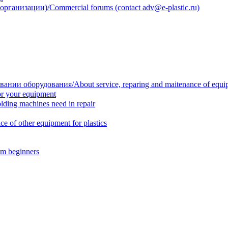
анизации)/Commercial forums (contact adv@e-plastic.ru)
нии оборудования/About service, reparing and maitenance of equi
r your equipment
ing machines need in repair
f other equipment for plastics
m beginners