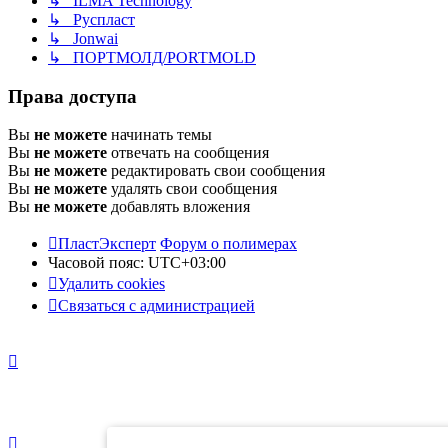
↳ ILMA Technology
↳ Руспласт
↳ Jonwai
↳ ПОРТМОЛД/PORTMOLD
Права доступа
Вы
не можете
начинать темы
Вы
не можете
отвечать на сообщения
Вы
не можете
редактировать свои сообщения
Вы
не можете
удалять свои сообщения
Вы
не можете
добавлять вложения
ПластЭксперт
Форум о полимерах
Часовой пояс:
UTC+03:00
Удалить cookies
Связаться с администрацией