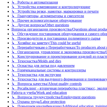
↳ Роботы и автоматизация
↳ Устройства измеряющие и контролирующие
↳ Устройства резки, намотки, маркировки и печати
↳ Грануляторы, агломераторы и смесители
↳ Прочее вспомогательное оборудование
↳ Другие вопросы/Other questions
Вопросы организации производства/Questions about product
↳ Обсуждение поставщиков оборудования и самого оборудо
↳ Производители и поставщики полимерного сырья
↳ Хозяйке на заметку/This could be useful
↳ Переработчикам о Переработчиках/To producers about p
↳ Организация, управление и экономика производства/Org
↳ Конструирование и проектирование изделий из пластиков
↳ Техоснастка/Molds and dies
↳ Оснастка для литья под давлением
↳ Горячеканальные системы и контроллеры
↳ Техоснастка для экструзии
↳ Техоснастка для выдувного формования и пневмовак
↳ Вопросы качества/About quality controls
↳ Ресайклинг - вторичная переработка пластмасс, экология и
Работа и учеба/Work and education
↳ Вопросы трудоустройства/Employment questions
↳ Охрана труда/Labor protection
↳ Повышаем квалификацию/Additional education, training