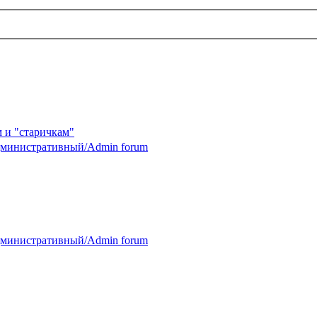
 и "старичкам"
министративный/Admin forum
министративный/Admin forum