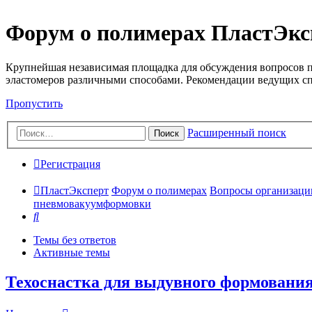
Форум о полимерах ПластЭкс
Крупнейшая независимая площадка для обсуждения вопросов п
эластомеров различными способами. Рекомендации ведущих с
Пропустить
Расширенный поиск
Поиск
Регистрация
ПластЭксперт
Форум о полимерах
Вопросы организации 
пневмовакуумформовки
Поиск
Темы без ответов
Активные темы
Техоснастка для выдувного формовани