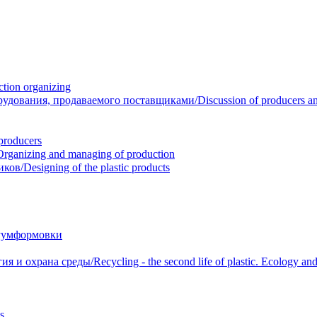
ion organizing
вания, продаваемого поставщиками/Discussion of producers and r
roducers
anizing and managing of production
/Designing of the plastic products
уумформовки
 охрана среды/Recycling - the second life of plastic. Ecology and 
s