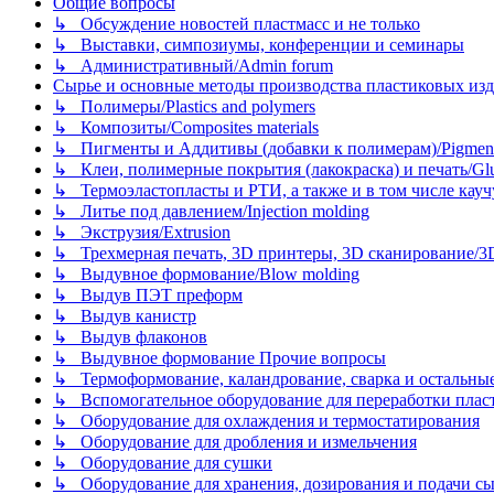
Общие вопросы
↳ Обсуждение новостей пластмасс и не только
↳ Выставки, симпозиумы, конференции и семинары
↳ Административный/Admin forum
Сырье и основные методы производства пластиковых изделий/
↳ Полимеры/Plastics and polymers
↳ Композиты/Сomposites materials
↳ Пигменты и Аддитивы (добавки к полимерам)/Pigments
↳ Клеи, полимерные покрытия (лакокраска) и печать/Glues, 
↳ Термоэластопласты и РТИ, а также и в том числе каучук
↳ Литье под давлением/Injection molding
↳ Экструзия/Extrusion
↳ Трехмерная печать, 3D принтеры, 3D сканирование/3D pr
↳ Выдувное формование/Blow molding
↳ Выдув ПЭТ преформ
↳ Выдув канистр
↳ Выдув флаконов
↳ Выдувное формование Прочие вопросы
↳ Термоформование, каландрование, сварка и остальные ме
↳ Вспомогательное оборудование для переработки пластмасс
↳ Оборудование для охлаждения и термостатирования
↳ Оборудование для дробления и измельчения
↳ Оборудование для сушки
↳ Оборудование для хранения, дозирования и подачи сы