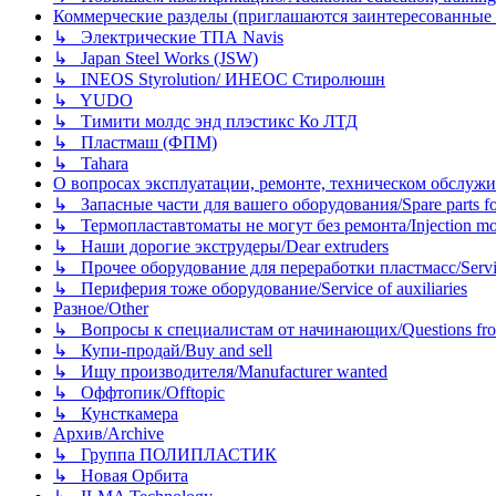
Коммерческие разделы (приглашаются заинтересованные орг
↳ Электрические ТПА Navis
↳ Japan Steel Works (JSW)
↳ INEOS Styrolution/ ИНЕОС Стиролюшн
↳ YUDO
↳ Тимити молдс энд плэстикс Ко ЛТД
↳ Пластмаш (ФПМ)
↳ Tahara
О вопросах эксплуатации, ремонте, техническом обслужива
↳ Запасные части для вашего оборудования/Spare parts fo
↳ Термопластавтоматы не могут без ремонта/Injection mold
↳ Наши дорогие экструдеры/Dear extruders
↳ Прочее оборудование для переработки пластмасс/Service o
↳ Периферия тоже оборудование/Service of auxiliaries
Разное/Other
↳ Вопросы к специалистам от начинающих/Questions fro
↳ Купи-продай/Buy and sell
↳ Ищу производителя/Manufacturer wanted
↳ Оффтопик/Offtopic
↳ Кунсткамера
Архив/Archive
↳ Группа ПОЛИПЛАСТИК
↳ Новая Орбита