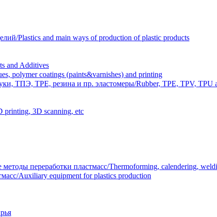
Plastics and main ways of production of plastic products
 and Additives
polymer coatings (paints&varnishes) and printing
и, ТПЭ, TPE, резина и пр. эластомеры/Rubber, TPE, TPV, TPU an
inting, 3D scanning, etc
тоды переработки пластмасс/Thermoforming, calendering, welding
/Auxiliary equipment for plastics production
рья