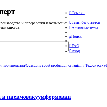
перт
Ссылки
Темы без ответов
роизводства и переработки пластмасс и
пециалистов.
Активные темы
Поиск
FAQ
Вход
производства/Questions about production organizing
Техоснастка/
я и пневмовакуумформовки