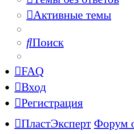
Активные темы
Поиск
FAQ
Вход
Регистрация
ПластЭксперт
Форум 