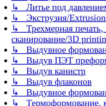
↳ Литье под давлением/
↳ Экструзия/Extrusion
↳ Трехмерная печать,
сканирование/3D printin
↳ Выдувное формован
↳ Выдув ПЭТ префор
↳ Выдув канистр
↳ Выдув флаконов
↳ Выдувное формован
↳ Термоформование, ка