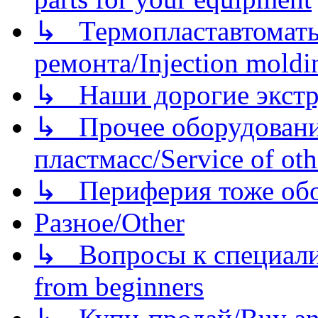
↳ Термопластавтоматы 
ремонта/Injection moldin
↳ Наши дорогие экстру
↳ Прочее оборудовани
пластмасс/Service of oth
↳ Периферия тоже обору
Разное/Other
↳ Вопросы к специали
from beginners