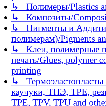
↳ Полимеры/Plastics a
↳ Композиты/Сomposite
↳ Пигменты и Аддитив
полимерам)/Pigments an
↳ Клеи, полимерные по
печать/Glues, polymer co
printing
↳ Термоэластопласты и
каучуки, ТПЭ, TPE, рез
TPE, TPV, TPU and other