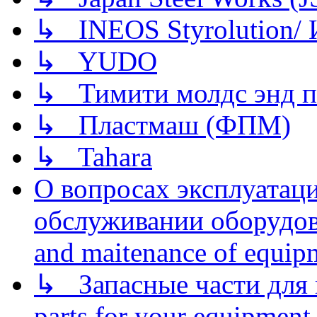
↳ INEOS Styrolution
↳ YUDO
↳ Тимити молдс энд п
↳ Пластмаш (ФПМ)
↳ Tahara
О вопросах эксплуатаци
обслуживании оборудова
and maitenance of equip
↳ Запасные части для 
parts for your equipment