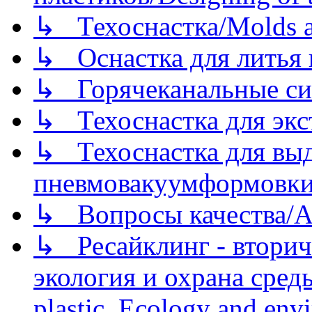
↳ Техоснастка/Molds a
↳ Оснастка для литья 
↳ Горячеканальные си
↳ Техоснастка для экс
↳ Техоснастка для вы
пневмовакуумформовк
↳ Вопросы качества/Abo
↳ Ресайклинг - вторич
экология и охрана среды/
plastic. Ecology and env