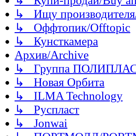
↳ Купи-продай/Buy and
↳ Ищу производителя/
↳ Оффтопик/Offtopic
↳ Кунсткамера
Архив/Archive
↳ Группа ПОЛИПЛА
↳ Новая Орбита
↳ ILMA Technology
↳ Руспласт
↳ Jonwai