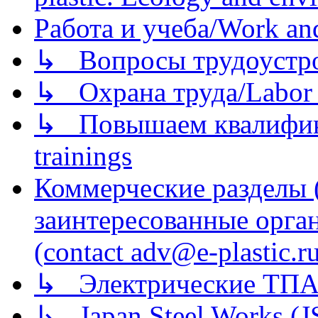
Работа и учеба/Work an
↳ Вопросы трудоустрой
↳ Охрана труда/Labor p
↳ Повышаем квалификац
trainings
Коммерческие разделы 
заинтересованные орга
(contact adv@e-plastic.r
↳ Электрические ТПА
↳ Japan Steel Works (