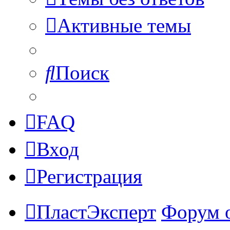
Активные темы
Поиск
FAQ
Вход
Регистрация
ПластЭксперт
Форум 