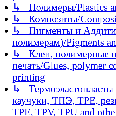
↳ Полимеры/Plastics a
↳ Композиты/Сomposite
↳ Пигменты и Аддитив
полимерам)/Pigments an
↳ Клеи, полимерные по
печать/Glues, polymer co
printing
↳ Термоэластопласты и
каучуки, ТПЭ, TPE, рез
TPE, TPV, TPU and other