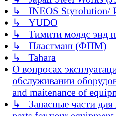
↳ INEOS Styrolution
↳ YUDO
↳ Тимити молдс энд п
↳ Пластмаш (ФПМ)
↳ Tahara
О вопросах эксплуатаци
обслуживании оборудова
and maitenance of equip
↳ Запасные части для 
parts for your equipment