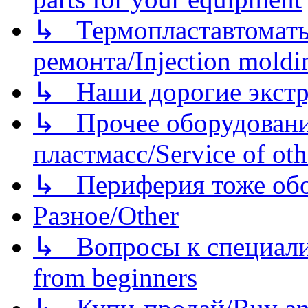
↳ Термопластавтоматы 
ремонта/Injection moldin
↳ Наши дорогие экстру
↳ Прочее оборудовани
пластмасс/Service of oth
↳ Периферия тоже обору
Разное/Other
↳ Вопросы к специали
from beginners