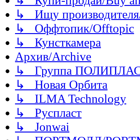
↳ Купи-продай/Buy and
↳ Ищу производителя/
↳ Оффтопик/Offtopic
↳ Кунсткамера
Архив/Archive
↳ Группа ПОЛИПЛА
↳ Новая Орбита
↳ ILMA Technology
↳ Руспласт
↳ Jonwai