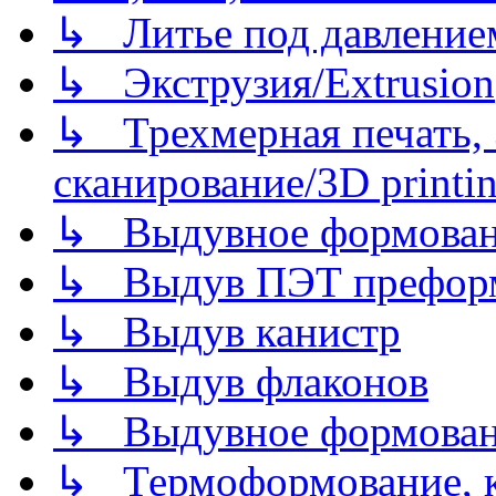
↳ Литье под давлением/
↳ Экструзия/Extrusion
↳ Трехмерная печать,
сканирование/3D printin
↳ Выдувное формован
↳ Выдув ПЭТ префор
↳ Выдув канистр
↳ Выдув флаконов
↳ Выдувное формован
↳ Термоформование, ка