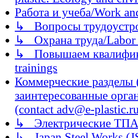
Работа и учеба/Work an
↳ Вопросы трудоустрой
↳ Охрана труда/Labor p
↳ Повышаем квалификац
trainings
Коммерческие разделы 
заинтересованные орга
(contact adv@e-plastic.r
↳ Электрические ТПА
↳ Japan Steel Works (