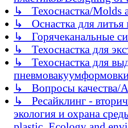
↳ Техоснастка/Molds a
↳ Оснастка для литья 
↳ Горячеканальные си
↳ Техоснастка для экс
↳ Техоснастка для вы
пневмовакуумформовк
↳ Вопросы качества/Abo
↳ Ресайклинг - вторич
экология и охрана среды/
plastic. Ecology and env