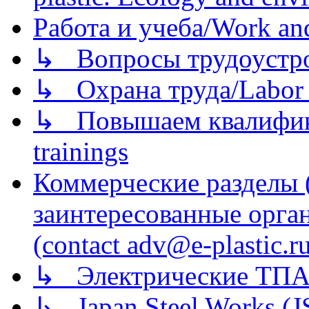
Работа и учеба/Work an
↳ Вопросы трудоустрой
↳ Охрана труда/Labor p
↳ Повышаем квалификац
trainings
Коммерческие разделы 
заинтересованные орга
(contact adv@e-plastic.r
↳ Электрические ТПА
↳ Japan Steel Works (