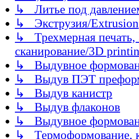
↳ Литье под давлением/
↳ Экструзия/Extrusion
↳ Трехмерная печать,
сканирование/3D printin
↳ Выдувное формован
↳ Выдув ПЭТ префор
↳ Выдув канистр
↳ Выдув флаконов
↳ Выдувное формован
↳ Термоформование, ка