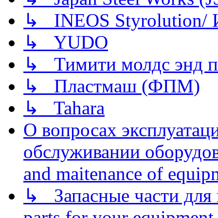
↳ INEOS Styrolution
↳ YUDO
↳ Тимити молдс энд п
↳ Пластмаш (ФПМ)
↳ Tahara
О вопросах эксплуатаци
обслуживании оборудова
and maitenance of equip
↳ Запасные части для 
parts for your equipment