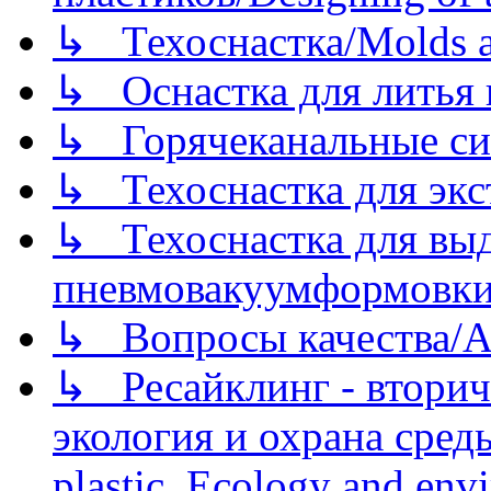
↳ Техоснастка/Molds a
↳ Оснастка для литья 
↳ Горячеканальные си
↳ Техоснастка для экс
↳ Техоснастка для вы
пневмовакуумформовк
↳ Вопросы качества/Abo
↳ Ресайклинг - вторич
экология и охрана среды/
plastic. Ecology and env