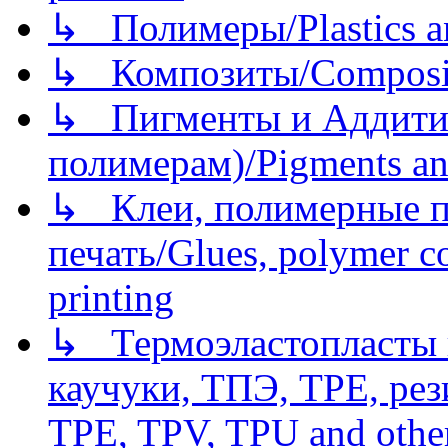
↳ Полимеры/Plastics a
↳ Композиты/Сomposite
↳ Пигменты и Аддитив
полимерам)/Pigments an
↳ Клеи, полимерные по
печать/Glues, polymer co
printing
↳ Термоэластопласты и
каучуки, ТПЭ, TPE, рез
TPE, TPV, TPU and other