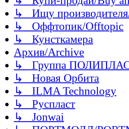
↳ Купи-продай/Buy and
↳ Ищу производителя/
↳ Оффтопик/Offtopic
↳ Кунсткамера
Архив/Archive
↳ Группа ПОЛИПЛА
↳ Новая Орбита
↳ ILMA Technology
↳ Руспласт
↳ Jonwai