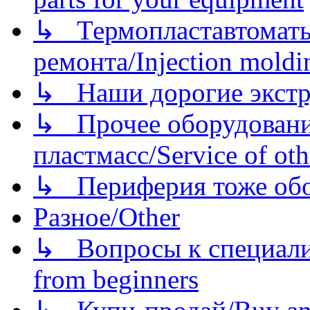
↳ Термопластавтоматы 
ремонта/Injection moldin
↳ Наши дорогие экстру
↳ Прочее оборудовани
пластмасс/Service of oth
↳ Периферия тоже обору
Разное/Other
↳ Вопросы к специали
from beginners