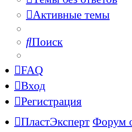
Активные темы
Поиск
FAQ
Вход
Регистрация
ПластЭксперт
Форум 