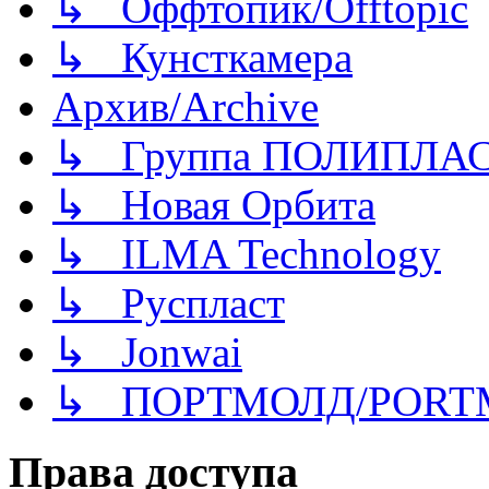
↳ Оффтопик/Offtopic
↳ Кунсткамера
Архив/Archive
↳ Группа ПОЛИПЛА
↳ Новая Орбита
↳ ILMA Technology
↳ Руспласт
↳ Jonwai
↳ ПОРТМОЛД/PORT
Права доступа