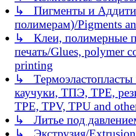
↳ Пигменты и Аддитив
полимерам)/Pigments an
↳ Клеи, полимерные по
печать/Glues, polymer co
printing
↳ Термоэластопласты и
каучуки, ТПЭ, TPE, рез
TPE, TPV, TPU and other
↳ Литье под давлением/
↳ Экструзия/Extrusion