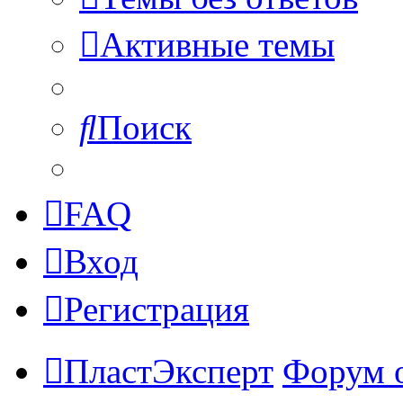
Активные темы
Поиск
FAQ
Вход
Регистрация
ПластЭксперт
Форум 