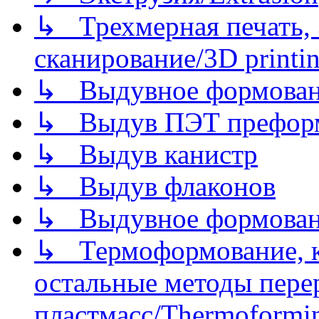
↳ Трехмерная печать,
сканирование/3D printin
↳ Выдувное формован
↳ Выдув ПЭТ префор
↳ Выдув канистр
↳ Выдув флаконов
↳ Выдувное формован
↳ Термоформование, ка
остальные методы пере
пластмасс/Thermoforming