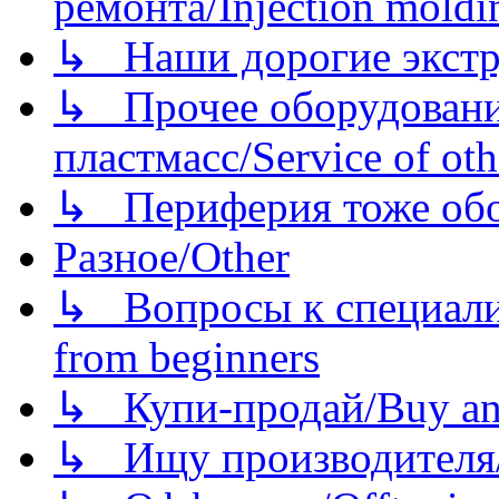
ремонта/Injection moldin
↳ Наши дорогие экстру
↳ Прочее оборудовани
пластмасс/Service of oth
↳ Периферия тоже обору
Разное/Other
↳ Вопросы к специали
from beginners
↳ Купи-продай/Buy and
↳ Ищу производителя/