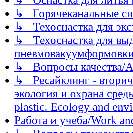
↳ Горячеканальные си
↳ Техоснастка для экс
↳ Техоснастка для вы
пневмовакуумформовк
↳ Вопросы качества/Abo
↳ Ресайклинг - вторич
экология и охрана среды/
plastic. Ecology and env
Работа и учеба/Work an