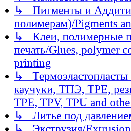
↳ Пигменты и Аддитив
полимерам)/Pigments an
↳ Клеи, полимерные по
печать/Glues, polymer co
printing
↳ Термоэластопласты и
каучуки, ТПЭ, TPE, рез
TPE, TPV, TPU and other
↳ Литье под давлением/
↳ Экструзия/Extrusion