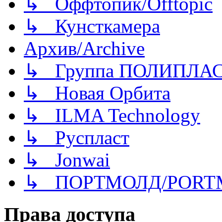
↳ Оффтопик/Offtopic
↳ Кунсткамера
Архив/Archive
↳ Группа ПОЛИПЛА
↳ Новая Орбита
↳ ILMA Technology
↳ Руспласт
↳ Jonwai
↳ ПОРТМОЛД/PORT
Права доступа