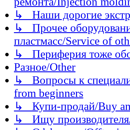
ремонта/Injection moldin
↳ Наши дорогие экстру
↳ Прочее оборудовани
пластмасс/Service of oth
↳ Периферия тоже обору
Разное/Other
↳ Вопросы к специали
from beginners
↳ Купи-продай/Buy and
↳ Ищу производителя/