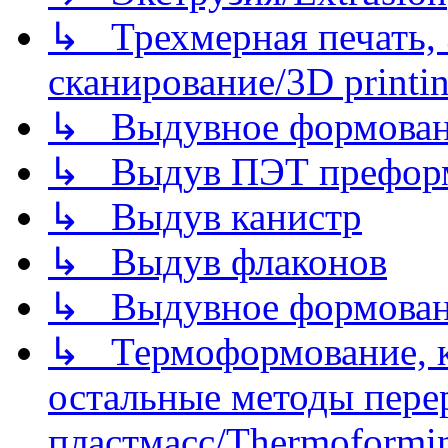
↳ Трехмерная печать,
сканирование/3D printin
↳ Выдувное формован
↳ Выдув ПЭТ префор
↳ Выдув канистр
↳ Выдув флаконов
↳ Выдувное формован
↳ Термоформование, ка
остальные методы пере
пластмасс/Thermoforming