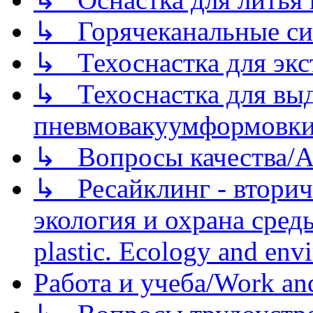
↳ Горячеканальные си
↳ Техоснастка для экс
↳ Техоснастка для вы
пневмовакуумформовк
↳ Вопросы качества/Abo
↳ Ресайклинг - вторич
экология и охрана среды/
plastic. Ecology and env
Работа и учеба/Work an