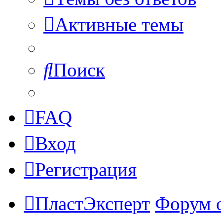
Активные темы
Поиск
FAQ
Вход
Регистрация
ПластЭксперт
Форум 