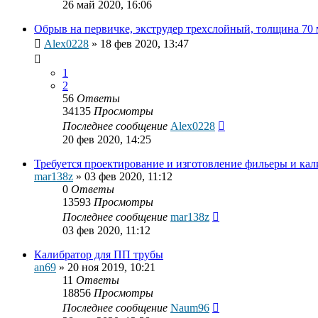
26 май 2020, 16:06
Обрыв на первичке, экструдер трехслойный, толщина 70
Alex0228
»
18 фев 2020, 13:47
1
2
56
Ответы
34135
Просмотры
Последнее сообщение
Alex0228
20 фев 2020, 14:25
Требуется проектирование и изготовление фильеры и кал
mar138z
»
03 фев 2020, 11:12
0
Ответы
13593
Просмотры
Последнее сообщение
mar138z
03 фев 2020, 11:12
Калибратор для ПП трубы
an69
»
20 ноя 2019, 10:21
11
Ответы
18856
Просмотры
Последнее сообщение
Naum96