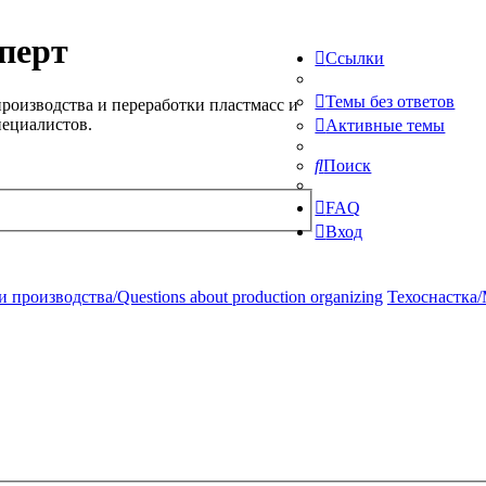
перт
Ссылки
Темы без ответов
роизводства и переработки пластмасс и
пециалистов.
Активные темы
Поиск
FAQ
Вход
производства/Questions about production organizing
Техоснастка/