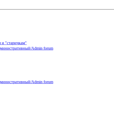
 и "старичкам"
министративный/Admin forum
министративный/Admin forum