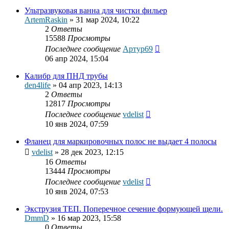
Ультразвуковая ванна для чистки фильер
ArtemRaskin
»
31 мар 2024, 10:22
2
Ответы
15588
Просмотры
Последнее сообщение
Артур69
06 апр 2024, 15:04
Калибр для ПНД трубы
den4life
»
04 апр 2023, 14:13
2
Ответы
12817
Просмотры
Последнее сообщение
vdelist
10 янв 2024, 07:59
Фланец для маркировочных полос не выдает 4 полосы
vdelist
»
28 дек 2023, 12:15
16
Ответы
13444
Просмотры
Последнее сообщение
vdelist
10 янв 2024, 07:53
Экструзия ТЕП. Поперечное сечение формующей щели.
DmmD
»
16 мар 2023, 15:58
0
Ответы