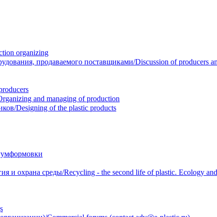
ion organizing
вания, продаваемого поставщиками/Discussion of producers and r
roducers
anizing and managing of production
/Designing of the plastic products
уумформовки
 охрана среды/Recycling - the second life of plastic. Ecology and 
s