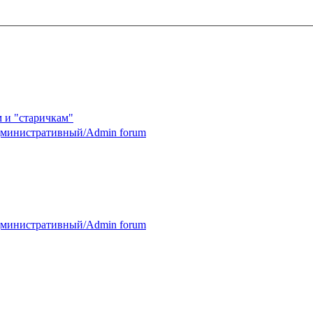
 и "старичкам"
министративный/Admin forum
министративный/Admin forum