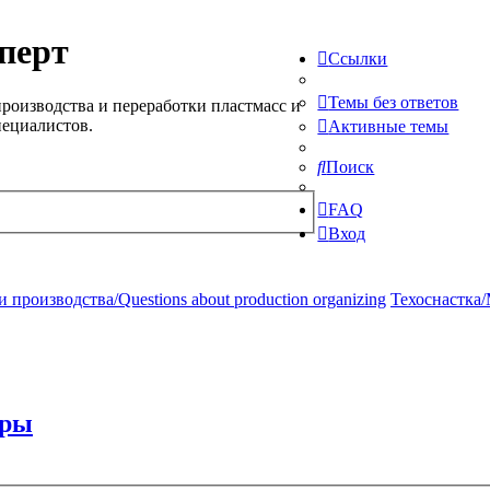
перт
Ссылки
Темы без ответов
роизводства и переработки пластмасс и
пециалистов.
Активные темы
Поиск
FAQ
Вход
производства/Questions about production organizing
Техоснастка/
еры