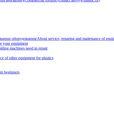
анизации)/Commercial forums (contact adv@e-plastic.ru)
нии оборудования/About service, reparing and maitenance of equi
r your equipment
ing machines need in repair
f other equipment for plastics
m beginners