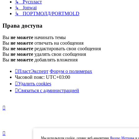
↳ Руспласт
↳ Jonwai
↳ ПОРТМОЛД/PORTMOLD
Права доступа
Вы
не можете
начинать темы
Вы
не можете
отвечать на сообщения
Вы
не можете
редактировать свои сообщения
Вы
не можете
удалять свои сообщения
Вы
не можете
добавлять вложения
ПластЭксперт
Форум о полимерах
Часовой пояс:
UTC+03:00
Удалить cookies
Связаться с администрацией
Мы используем cookie, сервис веб-аналитики
Яндекс.Метрика
и 