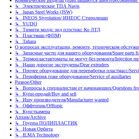
Коммерческие разделы (приглашаются заинтересованные орг
↳ Электрические ТПА Navis
↳ Japan Steel Works (JSW)
↳ INEOS Styrolution/ ИНЕОС Стиролюшн
↳ YUDO
↳ Тимити молдс энд плэстикс Ко ЛТД
↳ Пластмаш (ФПМ)
↳ Tahara
О вопросах эксплуатации, ремонте, техническом обслужива
↳ Запасные части для вашего оборудования/Spare parts fo
↳ Термопластавтоматы не могут без ремонта/Injection mold
↳ Наши дорогие экструдеры/Dear extruders
↳ Прочее оборудование для переработки пластмасс/Service o
↳ Периферия тоже оборудование/Service of auxiliaries
Разное/Other
↳ Вопросы к специалистам от начинающих/Questions fro
↳ Купи-продай/Buy and sell
↳ Ищу производителя/Manufacturer wanted
↳ Оффтопик/Offtopic
↳ Кунсткамера
Архив/Archive
↳ Группа ПОЛИПЛАСТИК
↳ Новая Орбита
↳ ILMA Technology