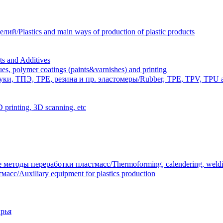
Plastics and main ways of production of plastic products
 and Additives
polymer coatings (paints&varnishes) and printing
и, ТПЭ, TPE, резина и пр. эластомеры/Rubber, TPE, TPV, TPU an
inting, 3D scanning, etc
тоды переработки пластмасс/Thermoforming, calendering, welding
/Auxiliary equipment for plastics production
рья