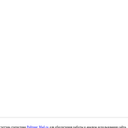
счетчик статистики
Рейтинг Mail.ru
для обеспечения работы и анализа использования сайта.