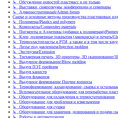
↳ Обсуждение новостей пластмасс и не только
↳ Выставки, симпозиумы, конференции и семинары
↳ Административный/Admin forum
Сырье и основные методы производства пластиковых изделий/
↳ Полимеры/Plastics and polymers
↳ Композиты/Сomposites materials
↳ Пигменты и Аддитивы (добавки к полимерам)/Pigments
↳ Клеи, полимерные покрытия (лакокраска) и печать/Glues, 
↳ Термоэластопласты и РТИ, а также и в том числе каучук
↳ Литье под давлением/Injection molding
↳ Экструзия/Extrusion
↳ Трехмерная печать, 3D принтеры, 3D сканирование/3D pr
↳ Выдувное формование/Blow molding
↳ Выдув ПЭТ преформ
↳ Выдув канистр
↳ Выдув флаконов
↳ Выдувное формование Прочие вопросы
↳ Термоформование, каландрование, сварка и остальные ме
↳ Вспомогательное оборудование для переработки пластмасс
↳ Оборудование для охлаждения и термостатирования
↳ Оборудование для дробления и измельчения
↳ Оборудование для сушки
↳ Оборудование для хранения, дозирования и подачи сы
↳ Роботы и автоматизация