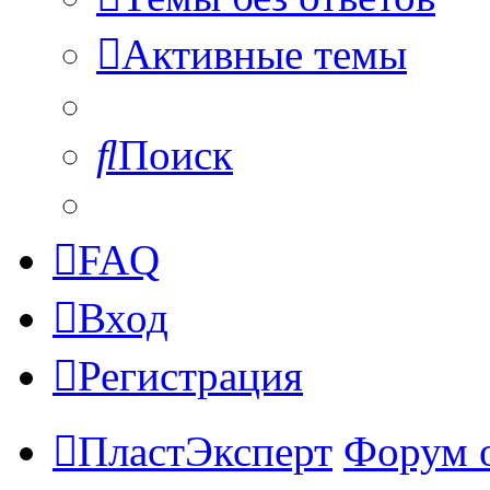
Активные темы
Поиск
FAQ
Вход
Регистрация
ПластЭксперт
Форум 