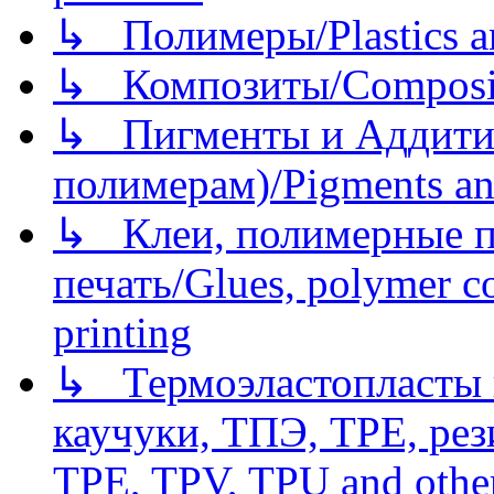
↳ Полимеры/Plastics a
↳ Композиты/Сomposite
↳ Пигменты и Аддитив
полимерам)/Pigments an
↳ Клеи, полимерные по
печать/Glues, polymer co
printing
↳ Термоэластопласты и
каучуки, ТПЭ, TPE, рез
TPE, TPV, TPU and other