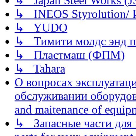
↳ Japan Steel Works (
↳ INEOS Styrolution
↳ YUDO
↳ Тимити молдс энд п
↳ Пластмаш (ФПМ)
↳ Tahara
О вопросах эксплуатаци
обслуживании оборудова
and maitenance of equip
↳ Запасные части для 