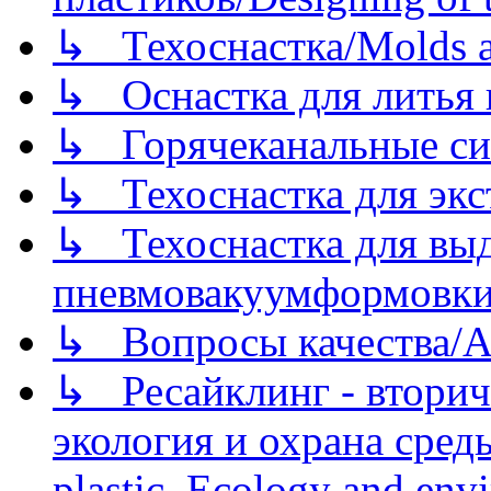
↳ Техоснастка/Molds a
↳ Оснастка для литья 
↳ Горячеканальные си
↳ Техоснастка для экс
↳ Техоснастка для вы
пневмовакуумформовк
↳ Вопросы качества/Abo
↳ Ресайклинг - вторич
экология и охрана среды/
plastic. Ecology and env