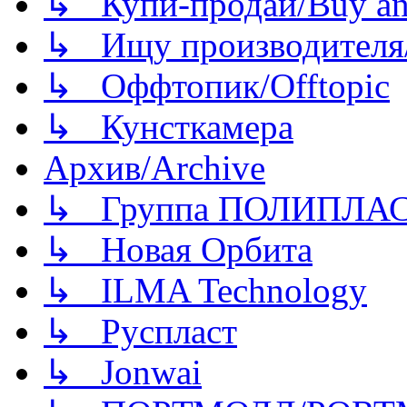
↳ Купи-продай/Buy and
↳ Ищу производителя/
↳ Оффтопик/Offtopic
↳ Кунсткамера
Архив/Archive
↳ Группа ПОЛИПЛА
↳ Новая Орбита
↳ ILMA Technology
↳ Руспласт
↳ Jonwai