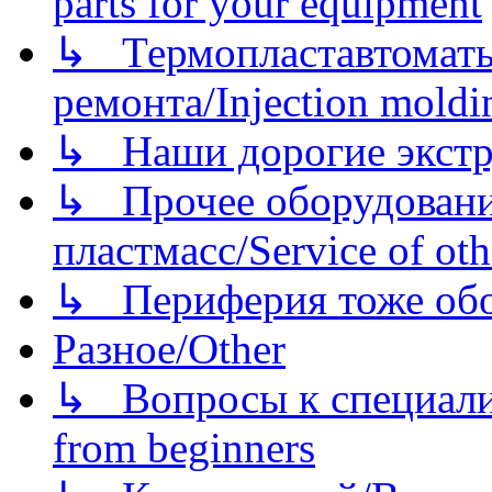
parts for your equipment
↳ Термопластавтоматы 
ремонта/Injection moldin
↳ Наши дорогие экстру
↳ Прочее оборудовани
пластмасс/Service of oth
↳ Периферия тоже обору
Разное/Other
↳ Вопросы к специали
from beginners