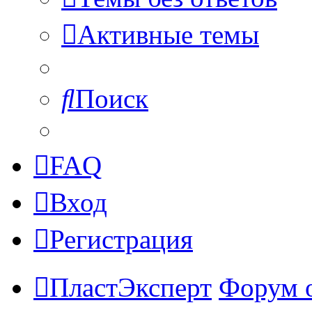
Активные темы
Поиск
FAQ
Вход
Регистрация
ПластЭксперт
Форум 