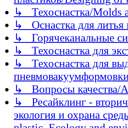
↳ Техоснастка/Molds a
↳ Оснастка для литья 
↳ Горячеканальные си
↳ Техоснастка для экс
↳ Техоснастка для вы
пневмовакуумформовк
↳ Вопросы качества/Abo
↳ Ресайклинг - вторич
экология и охрана среды/
plastic. Ecology and env