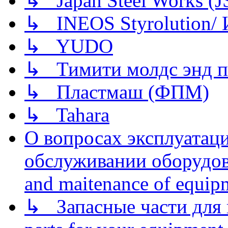
↳ Japan Steel Works (
↳ INEOS Styrolution
↳ YUDO
↳ Тимити молдс энд п
↳ Пластмаш (ФПМ)
↳ Tahara
О вопросах эксплуатаци
обслуживании оборудова
and maitenance of equip
↳ Запасные части для 