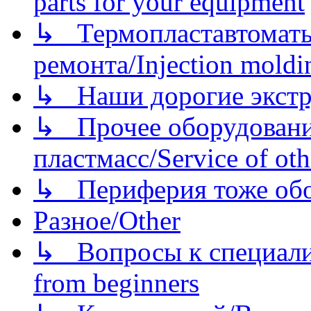
parts for your equipment
↳ Термопластавтоматы 
ремонта/Injection moldin
↳ Наши дорогие экстру
↳ Прочее оборудовани
пластмасс/Service of oth
↳ Периферия тоже обору
Разное/Other
↳ Вопросы к специали
from beginners