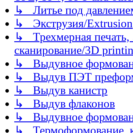
↳ Литье под давлением/
↳ Экструзия/Extrusion
↳ Трехмерная печать,
сканирование/3D printin
↳ Выдувное формован
↳ Выдув ПЭТ префор
↳ Выдув канистр
↳ Выдув флаконов
↳ Выдувное формован
↳ Термоформование, ка