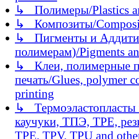
↳ Полимеры/Plastics a
↳ Композиты/Сomposite
↳ Пигменты и Аддитив
полимерам)/Pigments an
↳ Клеи, полимерные по
печать/Glues, polymer co
printing
↳ Термоэластопласты и
каучуки, ТПЭ, TPE, рез
TPE, TPV, TPU and other