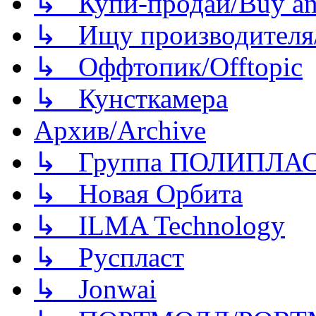
↳ Купи-продай/Buy and
↳ Ищу производителя/
↳ Оффтопик/Offtopic
↳ Кунсткамера
Архив/Archive
↳ Группа ПОЛИПЛА
↳ Новая Орбита
↳ ILMA Technology
↳ Руспласт
↳ Jonwai