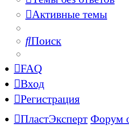
Активные темы
Поиск
FAQ
Вход
Регистрация
ПластЭксперт
Форум 