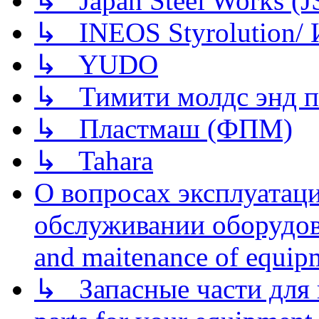
↳ Japan Steel Works (
↳ INEOS Styrolution
↳ YUDO
↳ Тимити молдс энд п
↳ Пластмаш (ФПМ)
↳ Tahara
О вопросах эксплуатаци
обслуживании оборудова
and maitenance of equip
↳ Запасные части для 