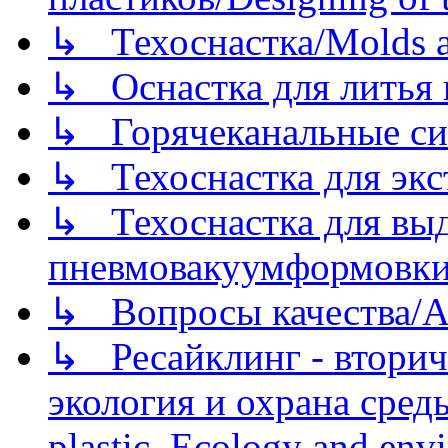
↳ Техоснастка/Molds a
↳ Оснастка для литья 
↳ Горячеканальные си
↳ Техоснастка для экс
↳ Техоснастка для вы
пневмовакуумформовк
↳ Вопросы качества/Abo
↳ Ресайклинг - вторич
экология и охрана среды/
plastic. Ecology and env