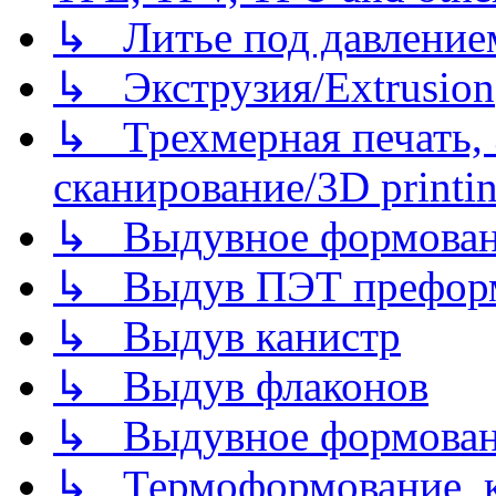
↳ Литье под давлением/
↳ Экструзия/Extrusion
↳ Трехмерная печать,
сканирование/3D printin
↳ Выдувное формован
↳ Выдув ПЭТ префор
↳ Выдув канистр
↳ Выдув флаконов
↳ Выдувное формован
↳ Термоформование, ка