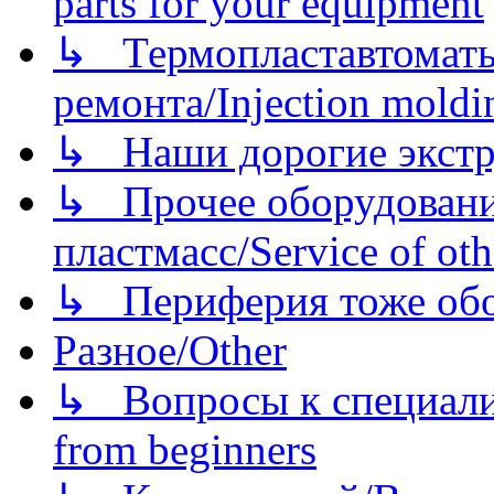
parts for your equipment
↳ Термопластавтоматы 
ремонта/Injection moldin
↳ Наши дорогие экстру
↳ Прочее оборудовани
пластмасс/Service of oth
↳ Периферия тоже обору
Разное/Other
↳ Вопросы к специали
from beginners