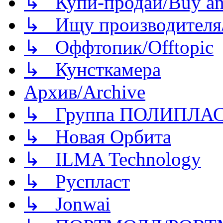
↳ Купи-продай/Buy and
↳ Ищу производителя/
↳ Оффтопик/Offtopic
↳ Кунсткамера
Архив/Archive
↳ Группа ПОЛИПЛА
↳ Новая Орбита
↳ ILMA Technology
↳ Руспласт
↳ Jonwai