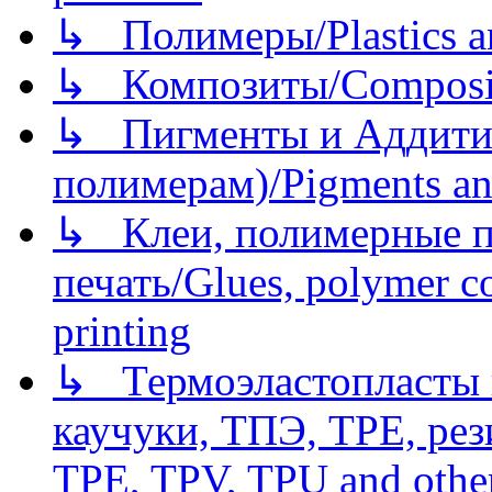
↳ Полимеры/Plastics a
↳ Композиты/Сomposite
↳ Пигменты и Аддитив
полимерам)/Pigments an
↳ Клеи, полимерные по
печать/Glues, polymer co
printing
↳ Термоэластопласты и
каучуки, ТПЭ, TPE, рез
TPE, TPV, TPU and other