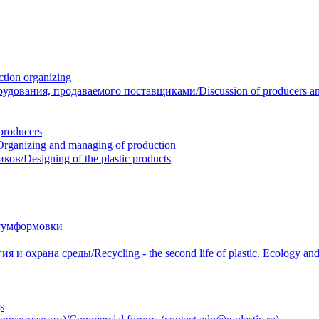
ion organizing
вания, продаваемого поставщиками/Discussion of producers and r
roducers
anizing and managing of production
/Designing of the plastic products
уумформовки
 охрана среды/Recycling - the second life of plastic. Ecology and 
s