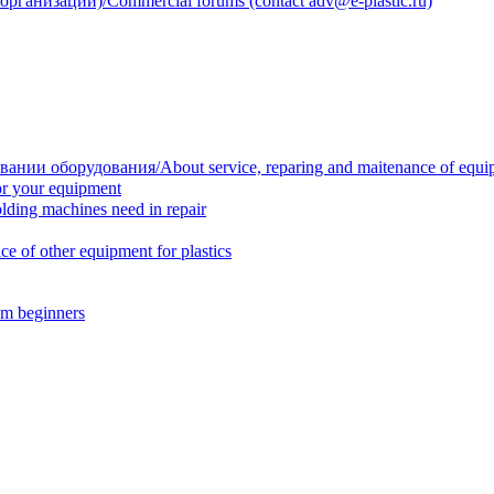
анизации)/Commercial forums (contact adv@e-plastic.ru)
нии оборудования/About service, reparing and maitenance of equi
r your equipment
ing machines need in repair
f other equipment for plastics
m beginners