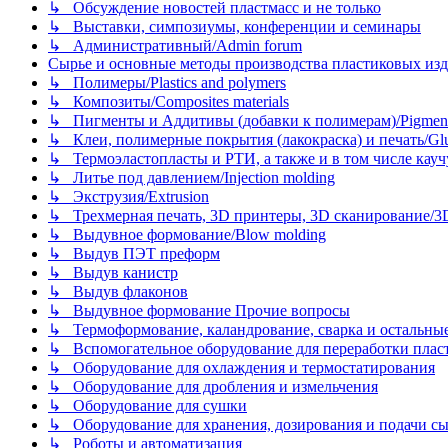
↳ Обсуждение новостей пластмасс и не только
↳ Выставки, симпозиумы, конференции и семинары
↳ Административный/Admin forum
Сырье и основные методы производства пластиковых изделий/
↳ Полимеры/Plastics and polymers
↳ Композиты/Сomposites materials
↳ Пигменты и Аддитивы (добавки к полимерам)/Pigments
↳ Клеи, полимерные покрытия (лакокраска) и печать/Glues, 
↳ Термоэластопласты и РТИ, а также и в том числе каучук
↳ Литье под давлением/Injection molding
↳ Экструзия/Extrusion
↳ Трехмерная печать, 3D принтеры, 3D сканирование/3D pr
↳ Выдувное формование/Blow molding
↳ Выдув ПЭТ преформ
↳ Выдув канистр
↳ Выдув флаконов
↳ Выдувное формование Прочие вопросы
↳ Термоформование, каландрование, сварка и остальные ме
↳ Вспомогательное оборудование для переработки пластмасс
↳ Оборудование для охлаждения и термостатирования
↳ Оборудование для дробления и измельчения
↳ Оборудование для сушки
↳ Оборудование для хранения, дозирования и подачи сы
↳ Роботы и автоматизация