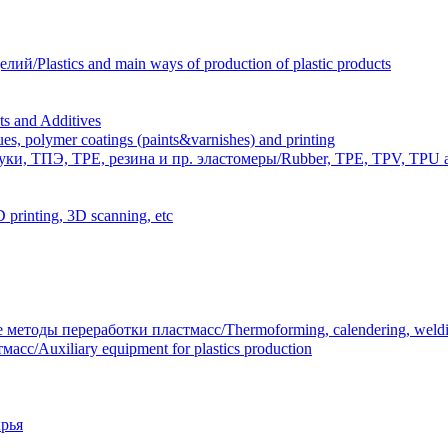
Plastics and main ways of production of plastic products
 and Additives
polymer coatings (paints&varnishes) and printing
и, ТПЭ, TPE, резина и пр. эластомеры/Rubber, TPE, TPV, TPU an
inting, 3D scanning, etc
тоды переработки пластмасс/Thermoforming, calendering, welding
/Auxiliary equipment for plastics production
рья