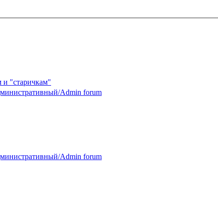
 и "старичкам"
министративный/Admin forum
министративный/Admin forum