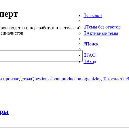
перт
Ссылки
Темы без ответов
роизводства и переработки пластмасс и
пециалистов.
Активные темы
Поиск
FAQ
Вход
производства/Questions about production organizing
Техоснастка/
еры