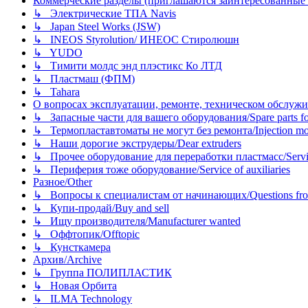
Коммерческие разделы (приглашаются заинтересованные орг
↳ Электрические ТПА Navis
↳ Japan Steel Works (JSW)
↳ INEOS Styrolution/ ИНЕОС Стиролюшн
↳ YUDO
↳ Тимити молдс энд плэстикс Ко ЛТД
↳ Пластмаш (ФПМ)
↳ Tahara
О вопросах эксплуатации, ремонте, техническом обслужива
↳ Запасные части для вашего оборудования/Spare parts fo
↳ Термопластавтоматы не могут без ремонта/Injection mold
↳ Наши дорогие экструдеры/Dear extruders
↳ Прочее оборудование для переработки пластмасс/Service o
↳ Периферия тоже оборудование/Service of auxiliaries
Разное/Other
↳ Вопросы к специалистам от начинающих/Questions fro
↳ Купи-продай/Buy and sell
↳ Ищу производителя/Manufacturer wanted
↳ Оффтопик/Offtopic
↳ Кунсткамера
Архив/Archive
↳ Группа ПОЛИПЛАСТИК
↳ Новая Орбита
↳ ILMA Technology