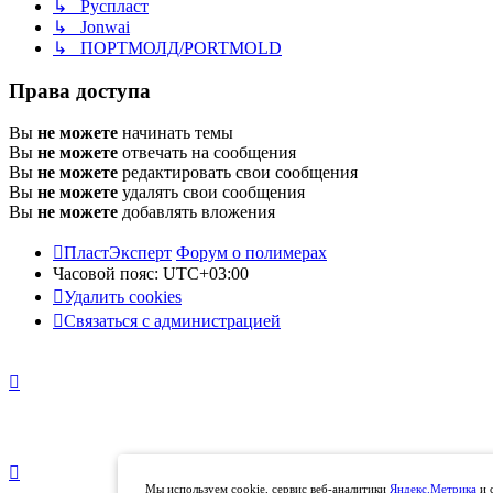
↳ Руспласт
↳ Jonwai
↳ ПОРТМОЛД/PORTMOLD
Права доступа
Вы
не можете
начинать темы
Вы
не можете
отвечать на сообщения
Вы
не можете
редактировать свои сообщения
Вы
не можете
удалять свои сообщения
Вы
не можете
добавлять вложения
ПластЭксперт
Форум о полимерах
Часовой пояс:
UTC+03:00
Удалить cookies
Связаться с администрацией
Мы используем cookie, сервис веб-аналитики
Яндекс.Метрика
и 