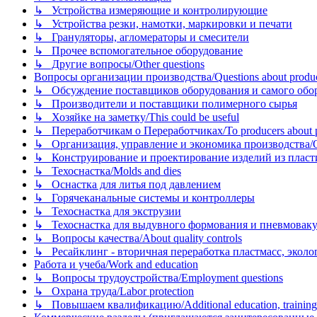
↳ Устройства измеряющие и контролирующие
↳ Устройства резки, намотки, маркировки и печати
↳ Грануляторы, агломераторы и смесители
↳ Прочее вспомогательное оборудование
↳ Другие вопросы/Other questions
Вопросы организации производства/Questions about product
↳ Обсуждение поставщиков оборудования и самого оборудо
↳ Производители и поставщики полимерного сырья
↳ Хозяйке на заметку/This could be useful
↳ Переработчикам о Переработчиках/To producers about p
↳ Организация, управление и экономика производства/Org
↳ Конструирование и проектирование изделий из пластиков
↳ Техоснастка/Molds and dies
↳ Оснастка для литья под давлением
↳ Горячеканальные системы и контроллеры
↳ Техоснастка для экструзии
↳ Техоснастка для выдувного формования и пневмовак
↳ Вопросы качества/About quality controls
↳ Ресайклинг - вторичная переработка пластмасс, экология и
Работа и учеба/Work and education
↳ Вопросы трудоустройства/Employment questions
↳ Охрана труда/Labor protection
↳ Повышаем квалификацию/Additional education, training