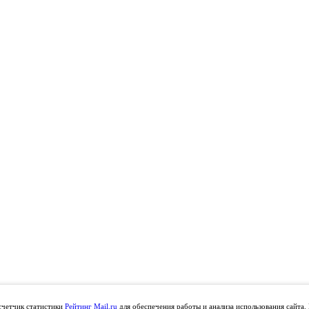
счетчик статистики
Рейтинг Mail.ru
для обеспечения работы и анализа использования сайта.