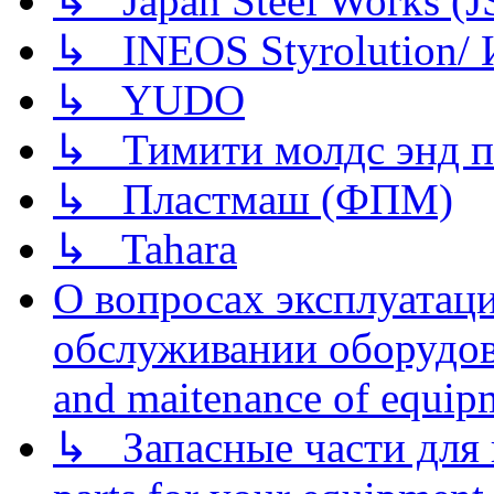
↳ Japan Steel Works (
↳ INEOS Styrolution
↳ YUDO
↳ Тимити молдс энд п
↳ Пластмаш (ФПМ)
↳ Tahara
О вопросах эксплуатаци
обслуживании оборудова
and maitenance of equip
↳ Запасные части для 