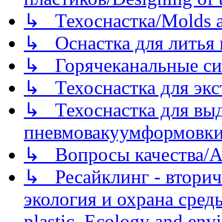
↳ Техоснастка/Molds a
↳ Оснастка для литья 
↳ Горячеканальные си
↳ Техоснастка для экс
↳ Техоснастка для вы
пневмовакуумформовк
↳ Вопросы качества/Abo
↳ Ресайклинг - вторич
экология и охрана среды/
plastic. Ecology and env