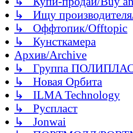
↳ Купи-продай/Buy and
↳ Ищу производителя/
↳ Оффтопик/Offtopic
↳ Кунсткамера
Архив/Archive
↳ Группа ПОЛИПЛА
↳ Новая Орбита
↳ ILMA Technology
↳ Руспласт
↳ Jonwai