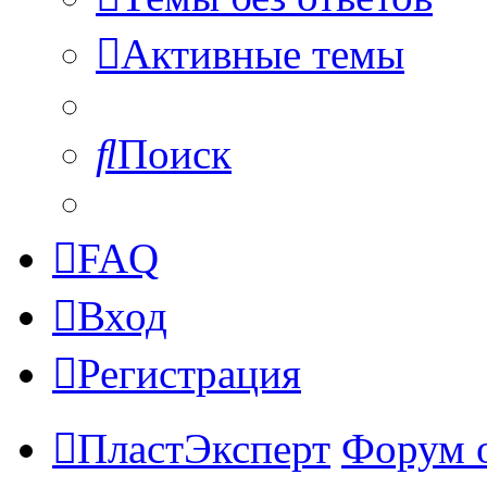
Активные темы
Поиск
FAQ
Вход
Регистрация
ПластЭксперт
Форум 