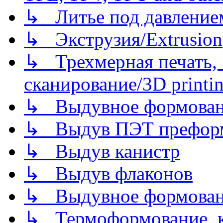
↳ Литье под давлением/
↳ Экструзия/Extrusion
↳ Трехмерная печать,
сканирование/3D printin
↳ Выдувное формован
↳ Выдув ПЭТ префор
↳ Выдув канистр
↳ Выдув флаконов
↳ Выдувное формован
↳ Термоформование, ка