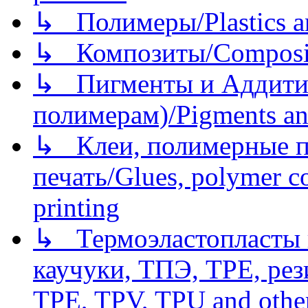
↳ Полимеры/Plastics a
↳ Композиты/Сomposite
↳ Пигменты и Аддитив
полимерам)/Pigments an
↳ Клеи, полимерные по
печать/Glues, polymer co
printing
↳ Термоэластопласты и
каучуки, ТПЭ, TPE, рез
TPE, TPV, TPU and other