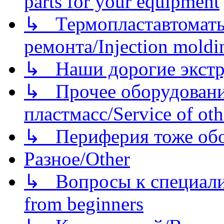
parts for your equipment
↳ Термопластавтоматы 
ремонта/Injection moldin
↳ Наши дорогие экстру
↳ Прочее оборудовани
пластмасс/Service of oth
↳ Периферия тоже обору
Разное/Other
↳ Вопросы к специали
from beginners