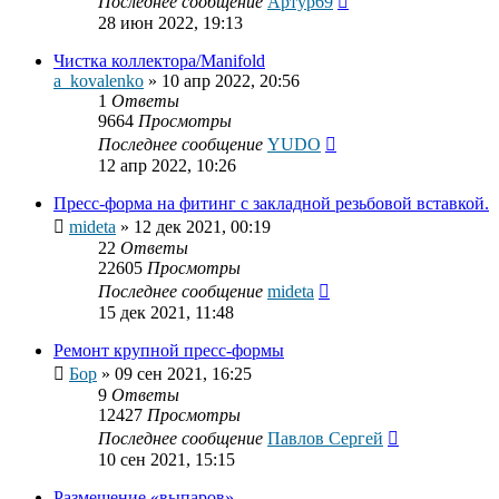
Последнее сообщение
Артур69
28 июн 2022, 19:13
Чистка коллектора/Manifold
a_kovalenko
»
10 апр 2022, 20:56
1
Ответы
9664
Просмотры
Последнее сообщение
YUDO
12 апр 2022, 10:26
Пресс-форма на фитинг с закладной резьбовой вставкой.
mideta
»
12 дек 2021, 00:19
22
Ответы
22605
Просмотры
Последнее сообщение
mideta
15 дек 2021, 11:48
Ремонт крупной пресс-формы
Бор
»
09 сен 2021, 16:25
9
Ответы
12427
Просмотры
Последнее сообщение
Павлов Сергей
10 сен 2021, 15:15
Размещение «выпаров»