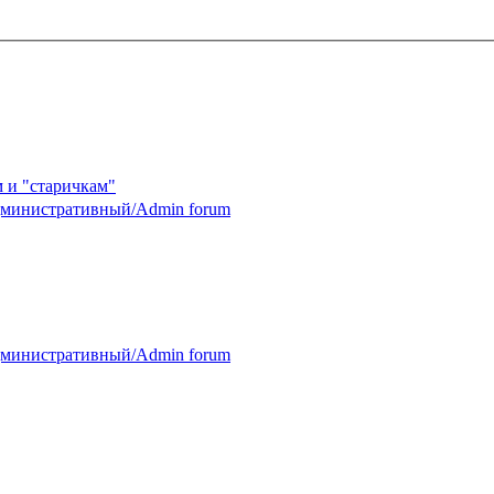
 и "старичкам"
министративный/Admin forum
министративный/Admin forum