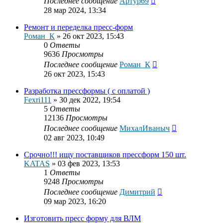
Последнее сообщение
Артур69
28 мар 2024, 13:34
Ремонт и переделка пресс-форм
Роман_К
»
26 окт 2023, 15:43
0
Ответы
9636
Просмотры
Последнее сообщение
Роман_К
26 окт 2023, 15:43
Разработка прессформы ( с оплатой )
Fexri111
»
30 дек 2022, 19:54
5
Ответы
12136
Просмотры
Последнее сообщение
МихалИваныч
02 авг 2023, 10:49
Срочно!!! ищу поставщиков прессформ 150 шт.
KATAS
»
03 фев 2023, 13:53
1
Ответы
9248
Просмотры
Последнее сообщение
Димитрий
09 мар 2023, 16:20
Изготовить пресс форму для ВЛМ