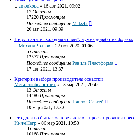
antonkopa
»
16 авг 2021, 09:02
17
Ответы
17220
Просмотры
Последнее сообщение
Maks42
20 авг 2021, 09:39
Не устранить "холодный спай", нужна доработка формы.
МихаилВолков
»
22 ноя 2020, 01:06
6
Ответы
12577
Просмотры
Последнее сообщение
Равиль Пластформа
17 авг 2021, 13:37
Критерии выбора производителя оснастки
Металлообработчик
»
18 мар 2021, 20:42
13
Ответы
14486
Просмотры
Последнее сообщение
Павлов Сергей
19 мар 2021, 17:32
Что должно быть в основе системы проектирования прес
ИнжеНегр
»
06 мар 2021, 10:58
0
Ответы
10168
Просмотры