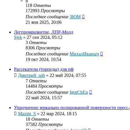
4
118
Ответы
172993
Просмотры
Последнее сообщение
ЗЮМ
21 янв 2025, 20:06
Легпромразвитие, ЛПР-Молд
Sjek
»
27 сен 2024, 05:12
3
Ответы
8306
Просмотры
Последнее сообщение
МихалИваныч
19 окт 2024, 10:54
Рассекатели (торпеды) для пф
Дмитрий_spb
»
22 май 2024, 07:55
7
Ответы
14484
Просмотры
Последнее сообщение
IgorChEn
22 май 2024, 15:57
Упрочнение зеркально полированной поверхности пресс
Maxim_S
»
22 мар 2024, 18:15
18
Ответы
37582
Просмотры