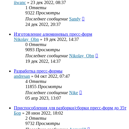
iiwanc
»
23 дек 2022, 08:37
1
Ответы
9322
Просмотры
Последнее сообщение
Sandy
24 дек 2022, 20:37
Изготовление алюминевых пресс-форм
Nikolay_Obn
»
19 дек 2022, 14:37
0
Ответы
9093
Просмотры
Последнее сообщение
Nikolay_Obn
19 дек 2022, 14:37
Разработка пресс-формы
andresan
»
04 окт 2022, 07:47
4
Ответы
11855
Просмотры
Последнее сообщение
Nike
05 апр 2023, 13:07
Приспособления для разборки/сборки пресс-форм до 35т
Бор
»
28 июн 2022, 18:02
2
Ответы
9732
Просмотры