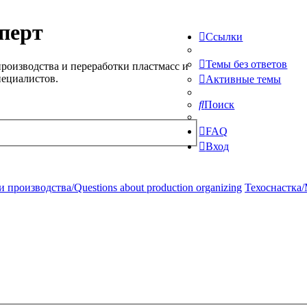
перт
Ссылки
Темы без ответов
роизводства и переработки пластмасс и
пециалистов.
Активные темы
Поиск
FAQ
Вход
производства/Questions about production organizing
Техоснастка/