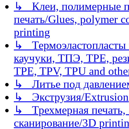
↳ Клеи, полимерные по
печать/Glues, polymer co
printing
↳ Термоэластопласты и
каучуки, ТПЭ, TPE, рез
TPE, TPV, TPU and other
↳ Литье под давлением/
↳ Экструзия/Extrusion
↳ Трехмерная печать,
сканирование/3D printin