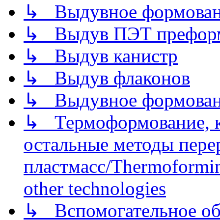
↳ Выдувное формован
↳ Выдув ПЭТ префор
↳ Выдув канистр
↳ Выдув флаконов
↳ Выдувное формован
↳ Термоформование, ка
остальные методы пере
пластмасс/Thermoforming
other technologies
↳ Вспомогательное об