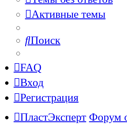
Активные темы
Поиск
FAQ
Вход
Регистрация
ПластЭксперт
Форум 