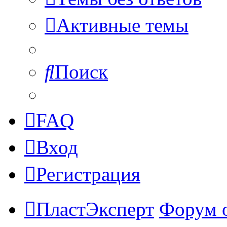
Активные темы
Поиск
FAQ
Вход
Регистрация
ПластЭксперт
Форум 