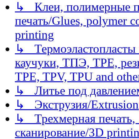
↳ Клеи, полимерные по
печать/Glues, polymer co
printing
↳ Термоэластопласты и
каучуки, ТПЭ, TPE, рез
TPE, TPV, TPU and other
↳ Литье под давлением/
↳ Экструзия/Extrusion
↳ Трехмерная печать,
сканирование/3D printin