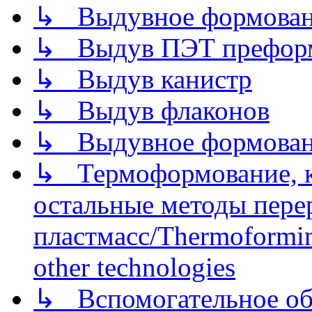
↳ Выдувное формован
↳ Выдув ПЭТ префор
↳ Выдув канистр
↳ Выдув флаконов
↳ Выдувное формован
↳ Термоформование, ка
остальные методы пере
пластмасс/Thermoforming
other technologies
↳ Вспомогательное об