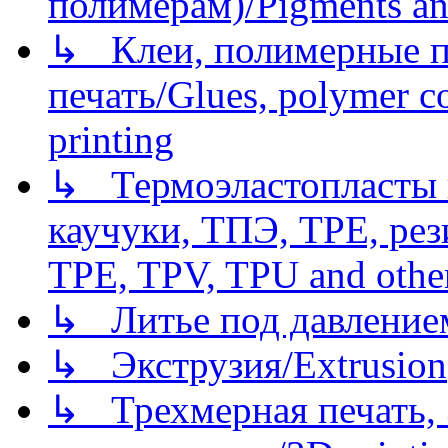
полимерам)/Pigments an
↳ Клеи, полимерные по
печать/Glues, polymer co
printing
↳ Термоэластопласты и
каучуки, ТПЭ, TPE, рез
TPE, TPV, TPU and other
↳ Литье под давлением/
↳ Экструзия/Extrusion
↳ Трехмерная печать,