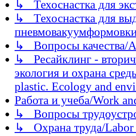
↳ Техоснастка для экс
↳ Техоснастка для вы
пневмовакуумформовк
↳ Вопросы качества/Abo
↳ Ресайклинг - вторич
экология и охрана среды/
plastic. Ecology and env
Работа и учеба/Work an
↳ Вопросы трудоустрой
↳ Охрана труда/Labor p