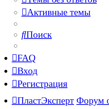
Активные темы
Поиск
FAQ
Вход
Регистрация
ПластЭксперт
Форум 