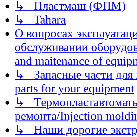
↳ Пластмаш (ФПМ)
↳ Tahara
О вопросах эксплуатаци
обслуживании оборудова
and maitenance of equip
↳ Запасные части для 
parts for your equipment
↳ Термопластавтоматы 
ремонта/Injection moldin
↳ Наши дорогие экстру