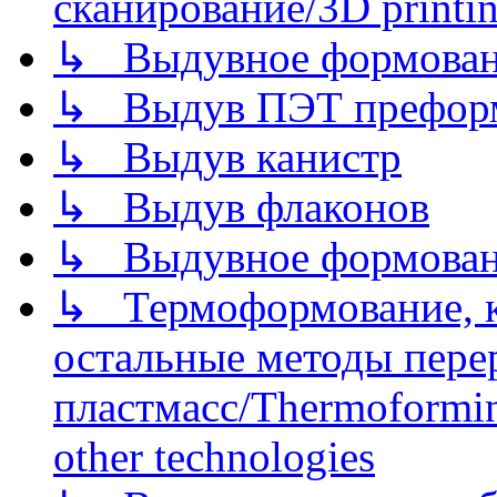
сканирование/3D printin
↳ Выдувное формован
↳ Выдув ПЭТ префор
↳ Выдув канистр
↳ Выдув флаконов
↳ Выдувное формован
↳ Термоформование, ка
остальные методы пере
пластмасс/Thermoforming
other technologies