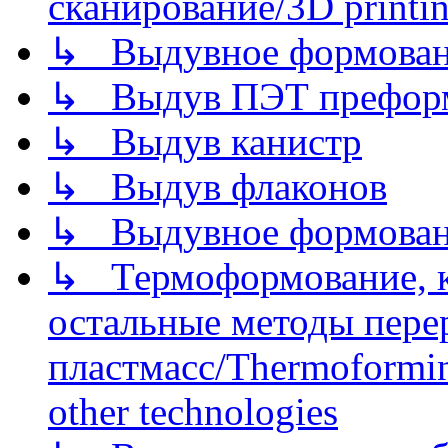
сканирование/3D printin
↳ Выдувное формован
↳ Выдув ПЭТ префор
↳ Выдув канистр
↳ Выдув флаконов
↳ Выдувное формован
↳ Термоформование, ка
остальные методы пере
пластмасс/Thermoforming
other technologies