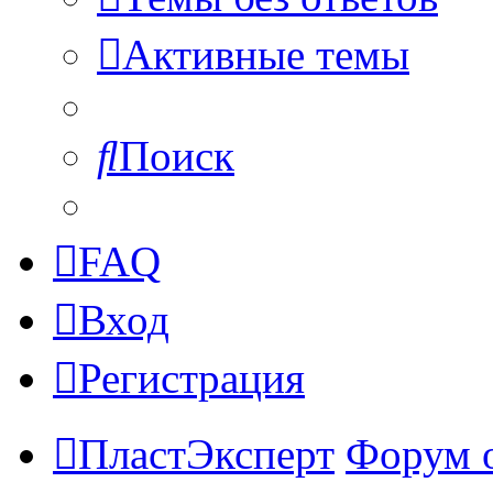
Активные темы
Поиск
FAQ
Вход
Регистрация
ПластЭксперт
Форум 