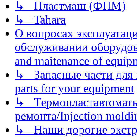
↳ Пластмаш (ФПМ)
↳ Tahara
О вопросах эксплуатаци
обслуживании оборудова
and maitenance of equip
↳ Запасные части для 
parts for your equipment
↳ Термопластавтоматы 
ремонта/Injection moldin
↳ Наши дорогие экстру