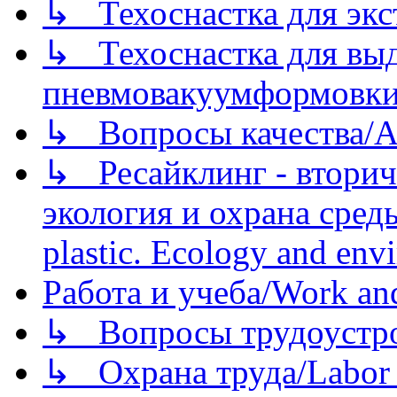
↳ Техоснастка для экс
↳ Техоснастка для вы
пневмовакуумформовк
↳ Вопросы качества/Abo
↳ Ресайклинг - вторич
экология и охрана среды/
plastic. Ecology and env
Работа и учеба/Work an
↳ Вопросы трудоустрой
↳ Охрана труда/Labor p