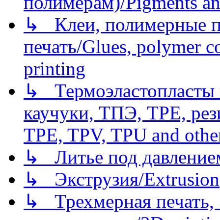
полимерам)/Pigments an
↳ Клеи, полимерные по
печать/Glues, polymer co
printing
↳ Термоэластопласты и
каучуки, ТПЭ, TPE, рез
TPE, TPV, TPU and other
↳ Литье под давлением/
↳ Экструзия/Extrusion
↳ Трехмерная печать,