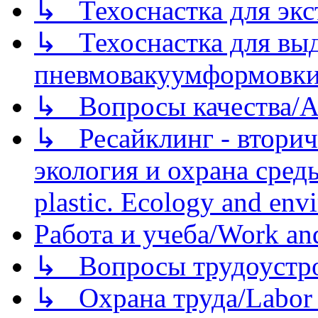
↳ Техоснастка для экс
↳ Техоснастка для вы
пневмовакуумформовк
↳ Вопросы качества/Abo
↳ Ресайклинг - вторич
экология и охрана среды/
plastic. Ecology and env
Работа и учеба/Work an
↳ Вопросы трудоустрой
↳ Охрана труда/Labor p