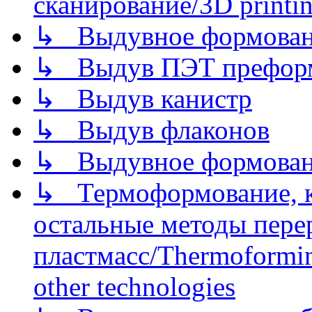
сканирование/3D printin
↳ Выдувное формован
↳ Выдув ПЭТ префор
↳ Выдув канистр
↳ Выдув флаконов
↳ Выдувное формован
↳ Термоформование, ка
остальные методы пере
пластмасс/Thermoforming
other technologies