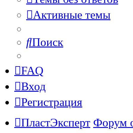
Активные темы
Поиск
FAQ
Вход
Регистрация
ПластЭксперт
Форум 