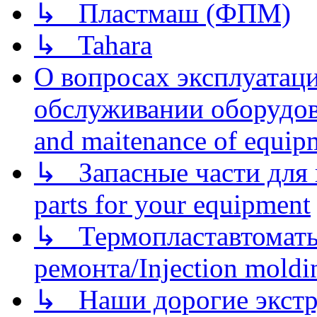
↳ Пластмаш (ФПМ)
↳ Tahara
О вопросах эксплуатаци
обслуживании оборудова
and maitenance of equip
↳ Запасные части для 
parts for your equipment
↳ Термопластавтоматы 
ремонта/Injection moldin
↳ Наши дорогие экстру