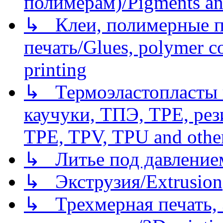
полимерам)/Pigments an
↳ Клеи, полимерные по
печать/Glues, polymer co
printing
↳ Термоэластопласты и
каучуки, ТПЭ, TPE, рез
TPE, TPV, TPU and other
↳ Литье под давлением/
↳ Экструзия/Extrusion
↳ Трехмерная печать,