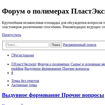
Форум о полимерах ПластЭкс
Крупнейшая независимая площадка для обсуждения вопросов п
эластомеров различными способами. Рекомендации ведущих с
Пропустить
Расширенный поиск
Поиск
Регистрация
ПластЭксперт
Форум о полимерах
Сырье и основные мето
molding
Выдувное формование Прочие вопросы
Поиск
Темы без ответов
Активные темы
Выдувное формование Прочие вопросы