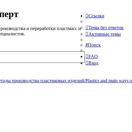
перт
Ссылки
Темы без ответов
роизводства и переработки пластмасс и
пециалистов.
Активные темы
Поиск
FAQ
Вход
ды производства пластиковых изделий/Plastics and main ways of pr