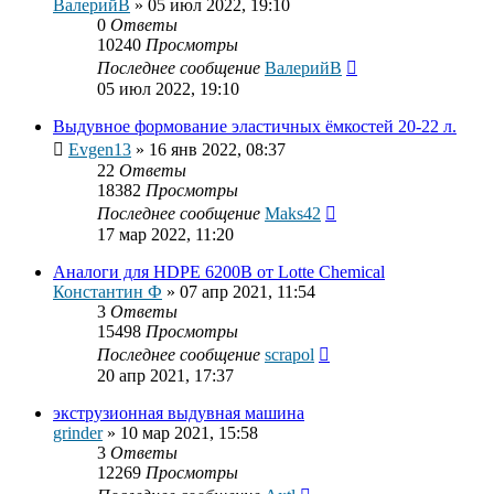
ВалерийВ
»
05 июл 2022, 19:10
0
Ответы
10240
Просмотры
Последнее сообщение
ВалерийВ
05 июл 2022, 19:10
Выдувное формование эластичных ёмкостей 20-22 л.
Evgen13
»
16 янв 2022, 08:37
22
Ответы
18382
Просмотры
Последнее сообщение
Maks42
17 мар 2022, 11:20
Аналоги для HDPE 6200В от Lotte Chemical
Константин Ф
»
07 апр 2021, 11:54
3
Ответы
15498
Просмотры
Последнее сообщение
scrapol
20 апр 2021, 17:37
экструзионная выдувная машина
grinder
»
10 мар 2021, 15:58
3
Ответы
12269
Просмотры