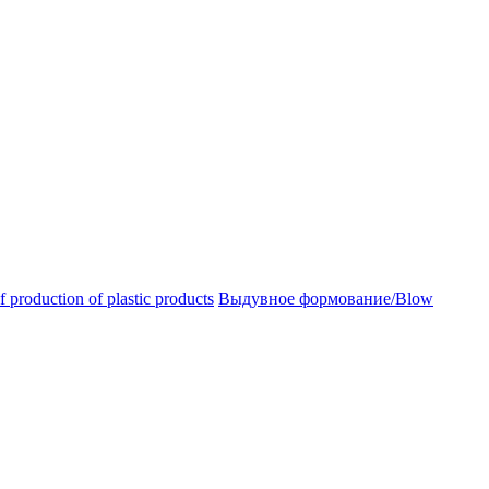
oduction of plastic products
Выдувное формование/Blow