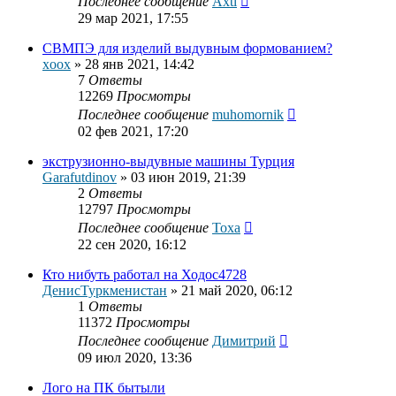
Последнее сообщение
Axtl
29 мар 2021, 17:55
СВМПЭ для изделий выдувным формованием?
xoox
»
28 янв 2021, 14:42
7
Ответы
12269
Просмотры
Последнее сообщение
muhomornik
02 фев 2021, 17:20
экструзионно-выдувные машины Турция
Garafutdinov
»
03 июн 2019, 21:39
2
Ответы
12797
Просмотры
Последнее сообщение
Тоха
22 сен 2020, 16:12
Кто нибуть работал на Ходос4728
ДенисТуркменистан
»
21 май 2020, 06:12
1
Ответы
11372
Просмотры
Последнее сообщение
Димитрий
09 июл 2020, 13:36
Лого на ПК бытыли