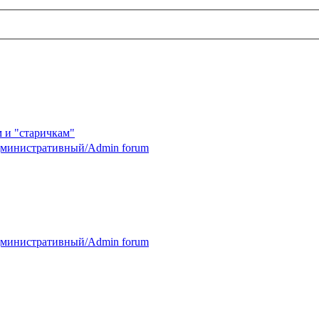
 и "старичкам"
министративный/Admin forum
министративный/Admin forum