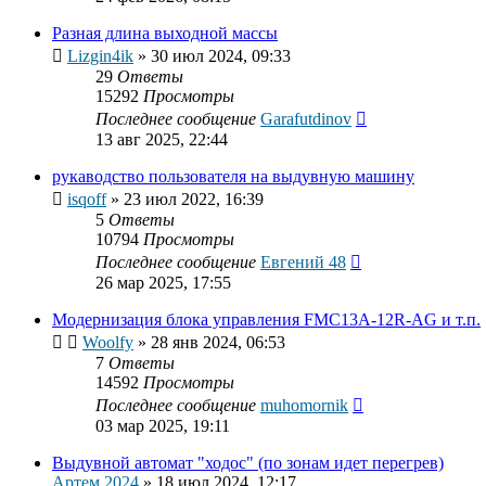
Разная длина выходной массы
Lizgin4ik
»
30 июл 2024, 09:33
29
Ответы
15292
Просмотры
Последнее сообщение
Garafutdinov
13 авг 2025, 22:44
рукаводство пользователя на выдувную машину
isqoff
»
23 июл 2022, 16:39
5
Ответы
10794
Просмотры
Последнее сообщение
Евгений 48
26 мар 2025, 17:55
Модернизация блока управления FMC13A-12R-AG и т.п.
Woolfy
»
28 янв 2024, 06:53
7
Ответы
14592
Просмотры
Последнее сообщение
muhomornik
03 мар 2025, 19:11
Выдувной автомат "ходос" (по зонам идет перегрев)
Артем 2024
»
18 июл 2024, 12:17