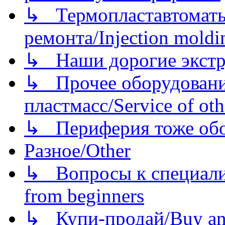
↳ Термопластавтоматы 
ремонта/Injection moldin
↳ Наши дорогие экстру
↳ Прочее оборудовани
пластмасс/Service of oth
↳ Периферия тоже обору
Разное/Other
↳ Вопросы к специали
from beginners
↳ Купи-продай/Buy and