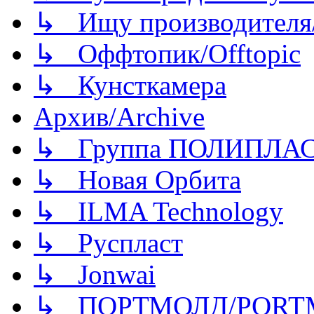
↳ Ищу производителя/
↳ Оффтопик/Offtopic
↳ Кунсткамера
Архив/Archive
↳ Группа ПОЛИПЛА
↳ Новая Орбита
↳ ILMA Technology
↳ Руспласт
↳ Jonwai
↳ ПОРТМОЛД/PORT