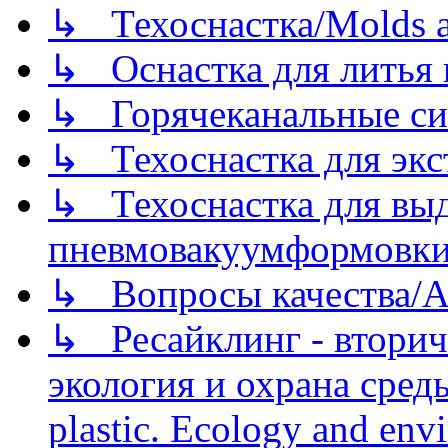
↳ Техоснастка/Molds a
↳ Оснастка для литья 
↳ Горячеканальные си
↳ Техоснастка для экс
↳ Техоснастка для вы
пневмовакуумформовк
↳ Вопросы качества/Abo
↳ Ресайклинг - вторич
экология и охрана среды/
plastic. Ecology and env