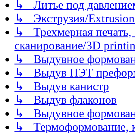
↳ Литье под давлением/
↳ Экструзия/Extrusion
↳ Трехмерная печать,
сканирование/3D printin
↳ Выдувное формован
↳ Выдув ПЭТ префор
↳ Выдув канистр
↳ Выдув флаконов
↳ Выдувное формован
↳ Термоформование, ка