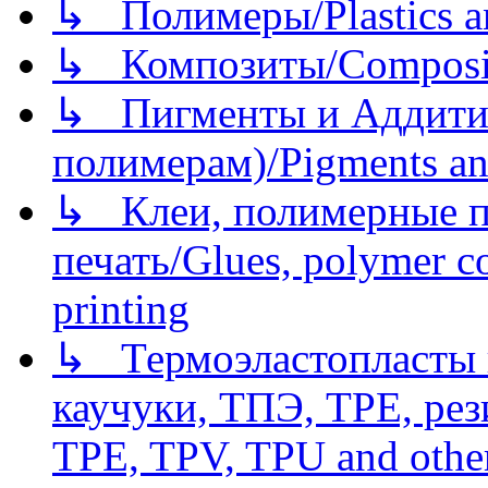
↳ Полимеры/Plastics a
↳ Композиты/Сomposite
↳ Пигменты и Аддитив
полимерам)/Pigments an
↳ Клеи, полимерные по
печать/Glues, polymer co
printing
↳ Термоэластопласты и
каучуки, ТПЭ, TPE, рез
TPE, TPV, TPU and other