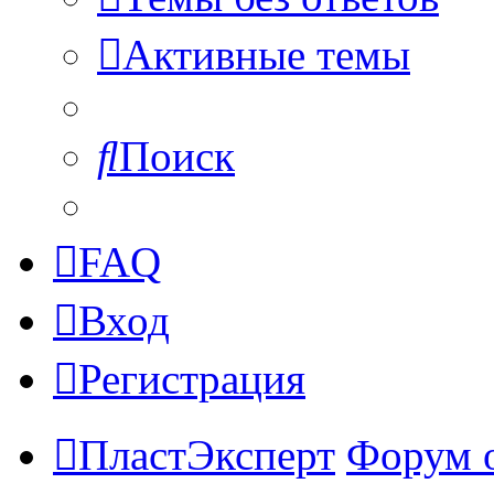
Активные темы
Поиск
FAQ
Вход
Регистрация
ПластЭксперт
Форум 