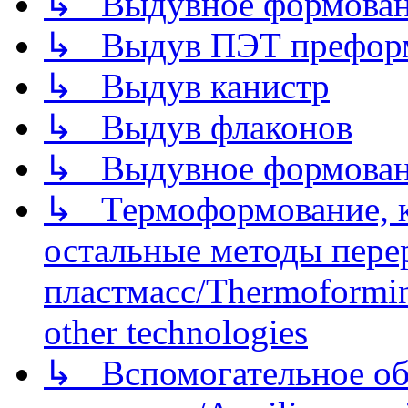
↳ Выдувное формован
↳ Выдув ПЭТ префор
↳ Выдув канистр
↳ Выдув флаконов
↳ Выдувное формован
↳ Термоформование, ка
остальные методы пере
пластмасс/Thermoforming
other technologies
↳ Вспомогательное об