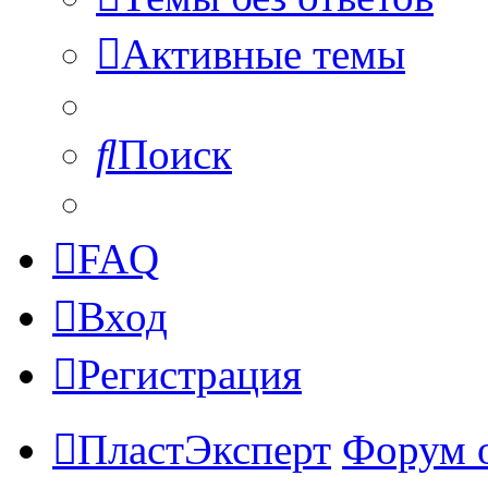
Активные темы
Поиск
FAQ
Вход
Регистрация
ПластЭксперт
Форум 