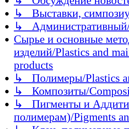
↳ Обсуждение новостей
↳ Выставки, симпозиу
↳ Административный/
Сырье и основные мето
изделий/Plastics and mai
products
↳ Полимеры/Plastics a
↳ Композиты/Сomposite
↳ Пигменты и Аддитив
полимерам)/Pigments an