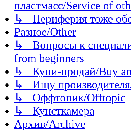
пластмасс/Service of oth
↳ Периферия тоже обору
Разное/Other
↳ Вопросы к специали
from beginners
↳ Купи-продай/Buy and
↳ Ищу производителя/
↳ Оффтопик/Offtopic
↳ Кунсткамера
Архив/Archive