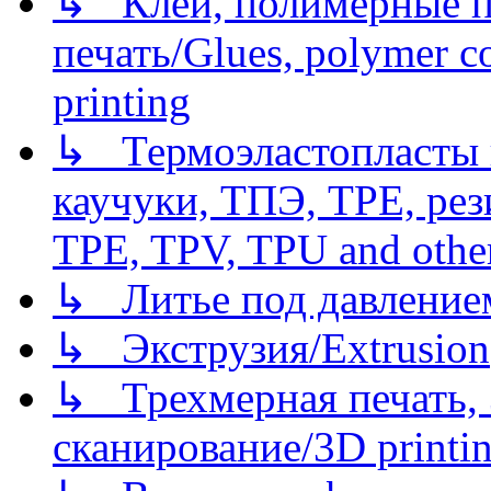
↳ Клеи, полимерные по
печать/Glues, polymer co
printing
↳ Термоэластопласты и
каучуки, ТПЭ, TPE, рез
TPE, TPV, TPU and other
↳ Литье под давлением/
↳ Экструзия/Extrusion
↳ Трехмерная печать,
сканирование/3D printin