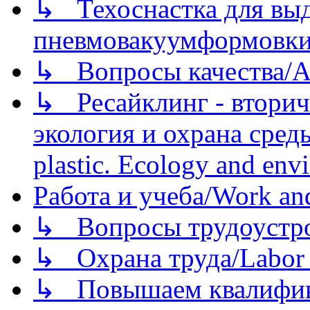
↳ Техоснастка для вы
пневмовакуумформовк
↳ Вопросы качества/Abo
↳ Ресайклинг - вторич
экология и охрана среды/
plastic. Ecology and env
Работа и учеба/Work an
↳ Вопросы трудоустрой
↳ Охрана труда/Labor p
↳ Повышаем квалификац