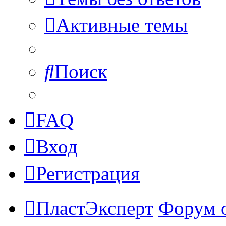
Активные темы
Поиск
FAQ
Вход
Регистрация
ПластЭксперт
Форум 