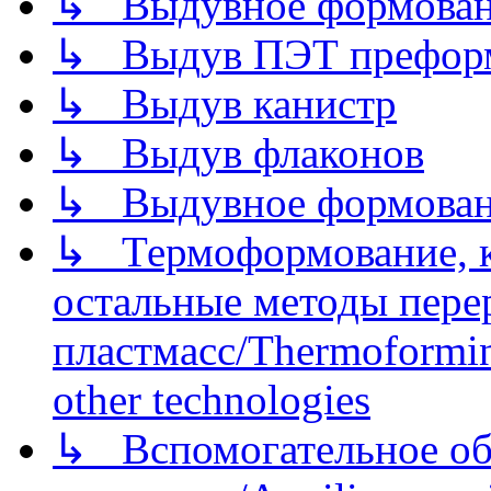
↳ Выдувное формован
↳ Выдув ПЭТ префор
↳ Выдув канистр
↳ Выдув флаконов
↳ Выдувное формован
↳ Термоформование, ка
остальные методы пере
пластмасс/Thermoforming
other technologies
↳ Вспомогательное об