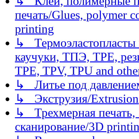
↳ Клеи, полимерные по
печать/Glues, polymer co
printing
↳ Термоэластопласты и
каучуки, ТПЭ, TPE, рез
TPE, TPV, TPU and other
↳ Литье под давлением/
↳ Экструзия/Extrusion
↳ Трехмерная печать,
сканирование/3D printin