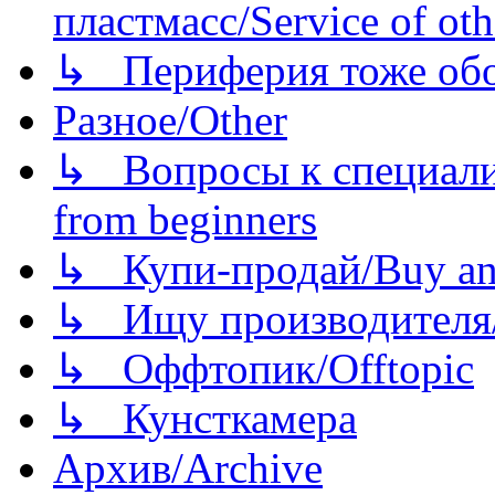
пластмасс/Service of oth
↳ Периферия тоже обору
Разное/Other
↳ Вопросы к специали
from beginners
↳ Купи-продай/Buy and
↳ Ищу производителя/
↳ Оффтопик/Offtopic
↳ Кунсткамера
Архив/Archive