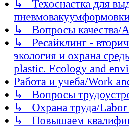
↳ Техоснастка для вы
пневмовакуумформовк
↳ Вопросы качества/Abo
↳ Ресайклинг - вторич
экология и охрана среды/
plastic. Ecology and env
Работа и учеба/Work an
↳ Вопросы трудоустрой
↳ Охрана труда/Labor p
↳ Повышаем квалификац