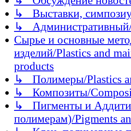
↳ Обсуждение новостей
↳ Выставки, симпозиу
↳ Административный/
Сырье и основные мето
изделий/Plastics and mai
products
↳ Полимеры/Plastics a
↳ Композиты/Сomposite
↳ Пигменты и Аддитив
полимерам)/Pigments an