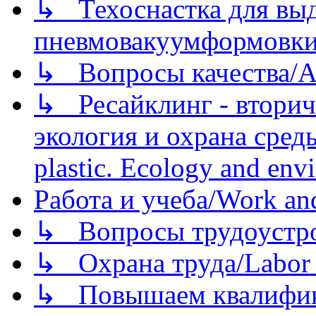
↳ Техоснастка для вы
пневмовакуумформовк
↳ Вопросы качества/Abo
↳ Ресайклинг - вторич
экология и охрана среды/
plastic. Ecology and env
Работа и учеба/Work an
↳ Вопросы трудоустрой
↳ Охрана труда/Labor p
↳ Повышаем квалификац