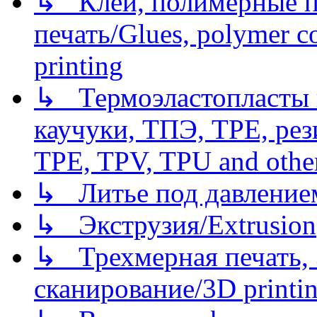
↳ Клеи, полимерные по
печать/Glues, polymer co
printing
↳ Термоэластопласты и
каучуки, ТПЭ, TPE, рез
TPE, TPV, TPU and other
↳ Литье под давлением/
↳ Экструзия/Extrusion
↳ Трехмерная печать,
сканирование/3D printin