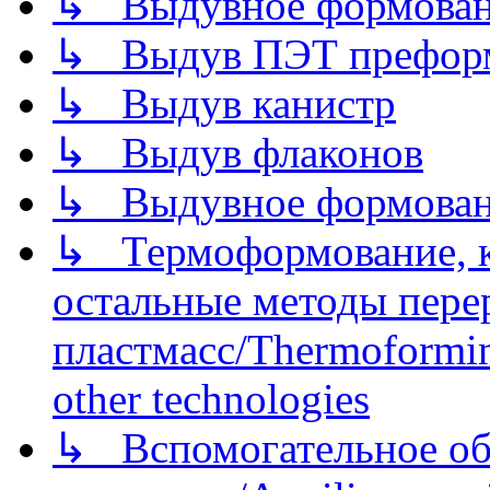
↳ Выдувное формован
↳ Выдув ПЭТ префор
↳ Выдув канистр
↳ Выдув флаконов
↳ Выдувное формован
↳ Термоформование, ка
остальные методы пере
пластмасс/Thermoforming
other technologies
↳ Вспомогательное об