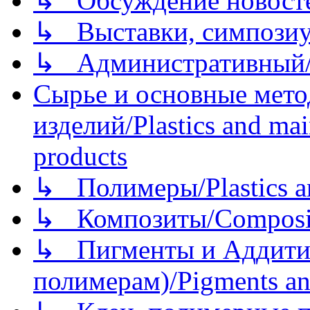
↳ Обсуждение новостей
↳ Выставки, симпозиу
↳ Административный/
Сырье и основные мето
изделий/Plastics and mai
products
↳ Полимеры/Plastics a
↳ Композиты/Сomposite
↳ Пигменты и Аддитив
полимерам)/Pigments an