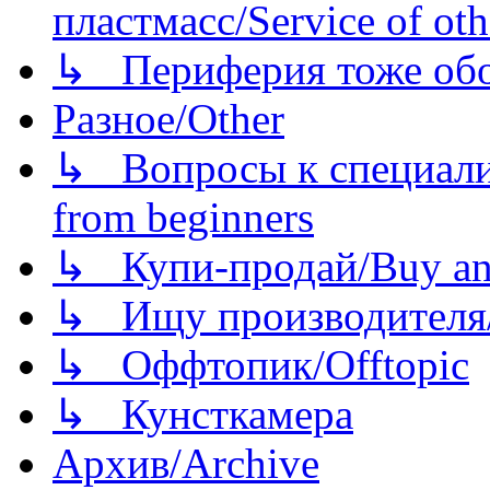
пластмасс/Service of oth
↳ Периферия тоже обору
Разное/Other
↳ Вопросы к специали
from beginners
↳ Купи-продай/Buy and
↳ Ищу производителя/
↳ Оффтопик/Offtopic
↳ Кунсткамера
Архив/Archive