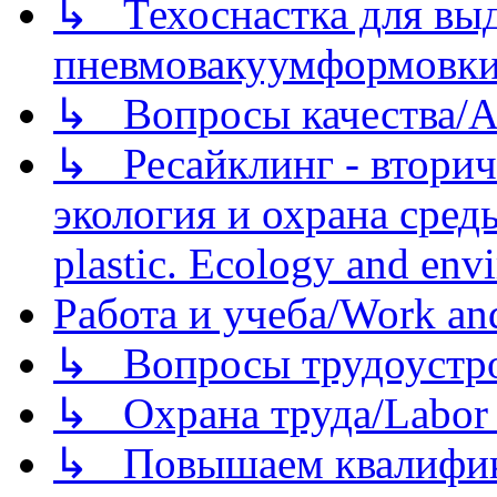
↳ Техоснастка для вы
пневмовакуумформовк
↳ Вопросы качества/Abo
↳ Ресайклинг - вторич
экология и охрана среды/
plastic. Ecology and env
Работа и учеба/Work an
↳ Вопросы трудоустрой
↳ Охрана труда/Labor p
↳ Повышаем квалификац