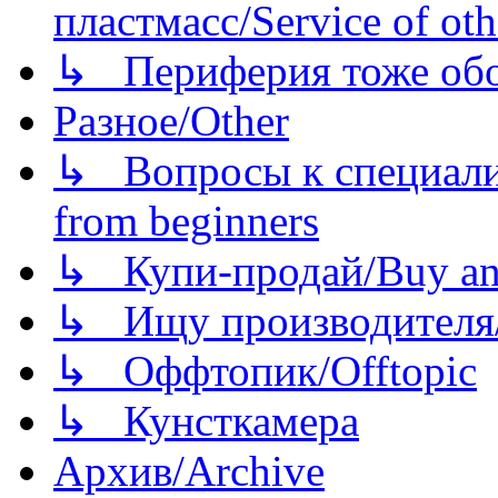
пластмасс/Service of oth
↳ Периферия тоже обору
Разное/Other
↳ Вопросы к специали
from beginners
↳ Купи-продай/Buy and
↳ Ищу производителя/
↳ Оффтопик/Offtopic
↳ Кунсткамера
Архив/Archive