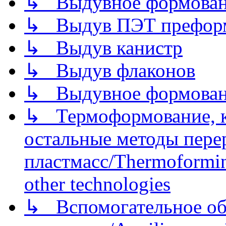
↳ Выдувное формован
↳ Выдув ПЭТ префор
↳ Выдув канистр
↳ Выдув флаконов
↳ Выдувное формован
↳ Термоформование, ка
остальные методы пере
пластмасс/Thermoforming
other technologies
↳ Вспомогательное об