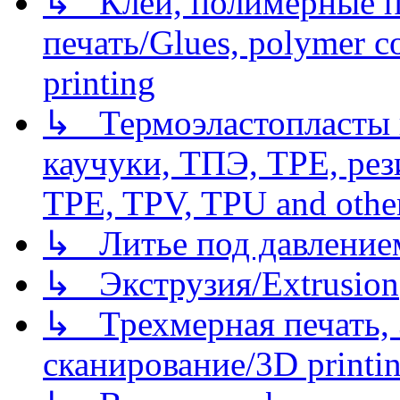
↳ Клеи, полимерные по
печать/Glues, polymer co
printing
↳ Термоэластопласты и
каучуки, ТПЭ, TPE, рез
TPE, TPV, TPU and other
↳ Литье под давлением/
↳ Экструзия/Extrusion
↳ Трехмерная печать,
сканирование/3D printin