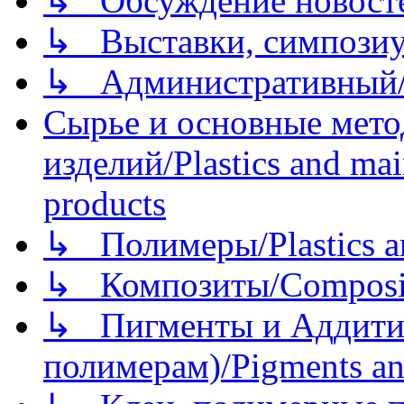
↳ Обсуждение новостей
↳ Выставки, симпозиу
↳ Административный/
Сырье и основные мето
изделий/Plastics and mai
products
↳ Полимеры/Plastics a
↳ Композиты/Сomposite
↳ Пигменты и Аддитив
полимерам)/Pigments an