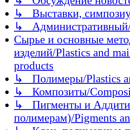
↳ Обсуждение новостей
↳ Выставки, симпозиу
↳ Административный/
Сырье и основные мето
изделий/Plastics and mai
products
↳ Полимеры/Plastics a
↳ Композиты/Сomposite
↳ Пигменты и Аддитив
полимерам)/Pigments an