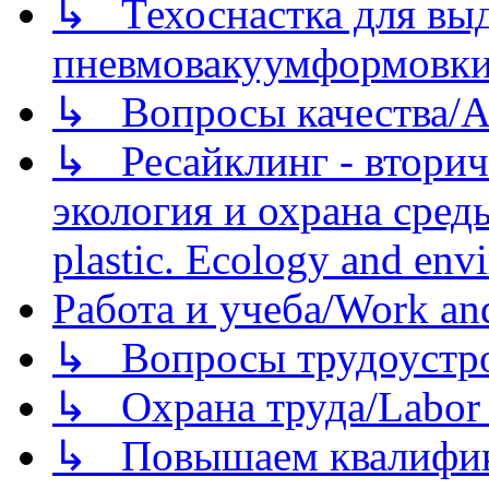
↳ Техоснастка для вы
пневмовакуумформовк
↳ Вопросы качества/Abo
↳ Ресайклинг - вторич
экология и охрана среды/
plastic. Ecology and env
Работа и учеба/Work an
↳ Вопросы трудоустрой
↳ Охрана труда/Labor p
↳ Повышаем квалификац