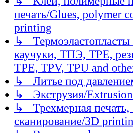
↳ Клеи, полимерные по
печать/Glues, polymer co
printing
↳ Термоэластопласты и
каучуки, ТПЭ, TPE, рез
TPE, TPV, TPU and other
↳ Литье под давлением/
↳ Экструзия/Extrusion
↳ Трехмерная печать,
сканирование/3D printin