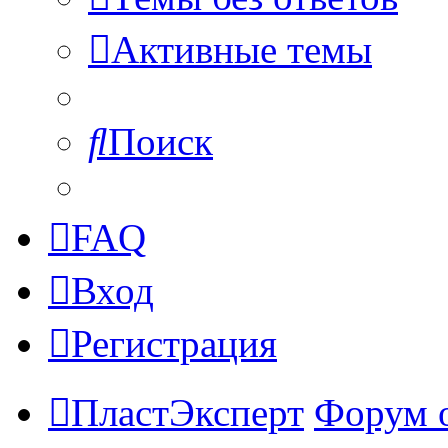
Активные темы
Поиск
FAQ
Вход
Регистрация
ПластЭксперт
Форум 