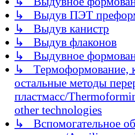
↳ Выдувное формован
↳ Выдув ПЭТ префор
↳ Выдув канистр
↳ Выдув флаконов
↳ Выдувное формован
↳ Термоформование, ка
остальные методы пере
пластмасс/Thermoforming
other technologies
↳ Вспомогательное об