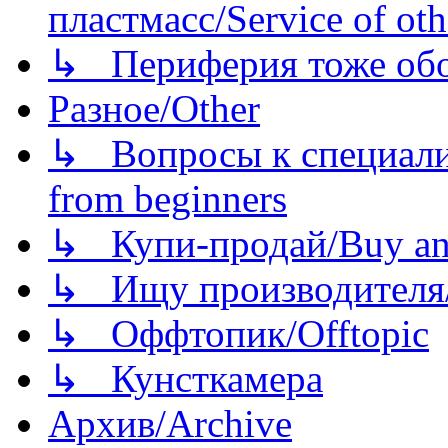
пластмасс/Service of oth
↳ Периферия тоже обору
Разное/Other
↳ Вопросы к специали
from beginners
↳ Купи-продай/Buy and
↳ Ищу производителя/
↳ Оффтопик/Offtopic
↳ Кунсткамера
Архив/Archive