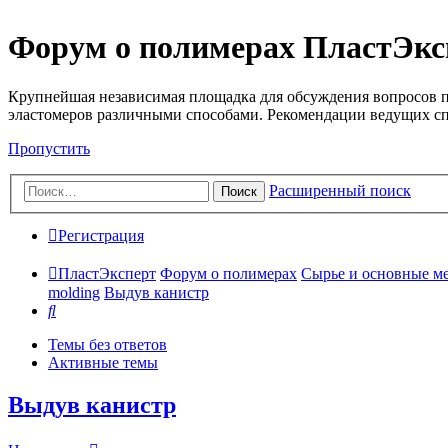
Форум о полимерах ПластЭкс
Крупнейшая независимая площадка для обсуждения вопросов п
эластомеров различными способами. Рекомендации ведущих с
Пропустить
Расширенный поиск
Поиск
Регистрация
ПластЭксперт
Форум о полимерах
Сырье и основные мето
molding
Выдув канистр
Поиск
Темы без ответов
Активные темы
Выдув канистр