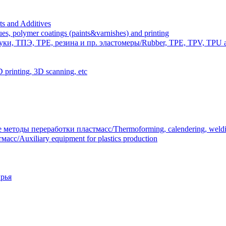
 and Additives
polymer coatings (paints&varnishes) and printing
и, ТПЭ, TPE, резина и пр. эластомеры/Rubber, TPE, TPV, TPU an
inting, 3D scanning, etc
тоды переработки пластмасс/Thermoforming, calendering, welding
/Auxiliary equipment for plastics production
рья