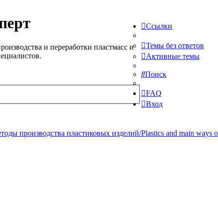
перт
Ссылки
Темы без ответов
роизводства и переработки пластмасс и
пециалистов.
Активные темы
Поиск
FAQ
Вход
ды производства пластиковых изделий/Plastics and main ways of pr