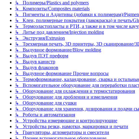
↳ Полимеры/Plastics and polymers
↳ Композиты/Сomposites materials
↳ Пигменты и Аддитивы (добавки к полимерам)/Pigments
↳ Клеи, полимерные покрытия (лакокраска) и печать/Glues, 
↳ Термоэластопласты и РТИ, а также и в том числе каучук
↳ Литье под давлением/Injection molding
↳ Экструзия/Extrusion
↳ Трехмерная печать, 3D принтеры, 3D сканирование/3D pr
↳ Выдувное формование/Blow molding
↳ Выдув ПЭТ преформ
↳ Выдув канистр
↳ Выдув флаконов
↳ Выдувное формование Прочие вопросы
↳ Термоформование, каландрование, сварка и остальные ме
↳ Вспомогательное оборудование для переработки пластмасс
↳ Оборудование для охлаждения и термостатирования
↳ Оборудование для дробления и измельчения
↳ Оборудование для сушки
↳ Оборудование для хранения, дозирования и подачи сы
↳ Роботы и автоматизация
↳ Устройства измеряющие и контролирующие
↳ Устройства резки, намотки, маркировки и печати
↳ Грануляторы, агломераторы и смесители
↳ Прочее вспомогательное оборудование