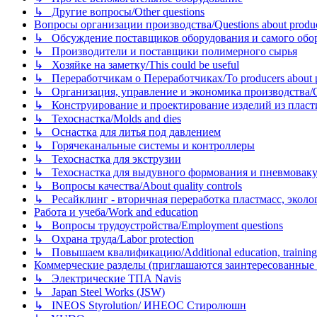
↳ Другие вопросы/Other questions
Вопросы организации производства/Questions about product
↳ Обсуждение поставщиков оборудования и самого оборудо
↳ Производители и поставщики полимерного сырья
↳ Хозяйке на заметку/This could be useful
↳ Переработчикам о Переработчиках/To producers about p
↳ Организация, управление и экономика производства/Org
↳ Конструирование и проектирование изделий из пластиков
↳ Техоснастка/Molds and dies
↳ Оснастка для литья под давлением
↳ Горячеканальные системы и контроллеры
↳ Техоснастка для экструзии
↳ Техоснастка для выдувного формования и пневмовак
↳ Вопросы качества/About quality controls
↳ Ресайклинг - вторичная переработка пластмасс, экология и
Работа и учеба/Work and education
↳ Вопросы трудоустройства/Employment questions
↳ Охрана труда/Labor protection
↳ Повышаем квалификацию/Additional education, training
Коммерческие разделы (приглашаются заинтересованные орг
↳ Электрические ТПА Navis
↳ Japan Steel Works (JSW)
↳ INEOS Styrolution/ ИНЕОС Стиролюшн