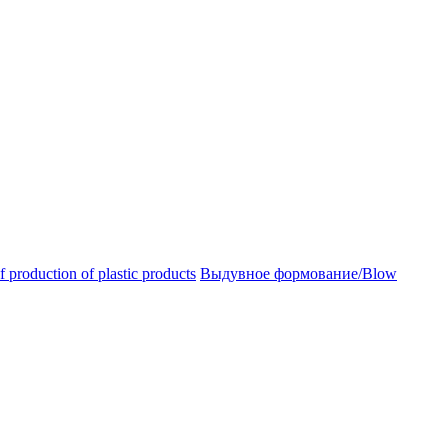
oduction of plastic products
Выдувное формование/Blow