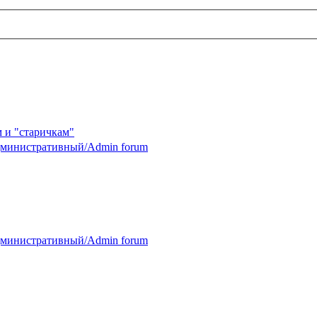
 и "старичкам"
министративный/Admin forum
министративный/Admin forum