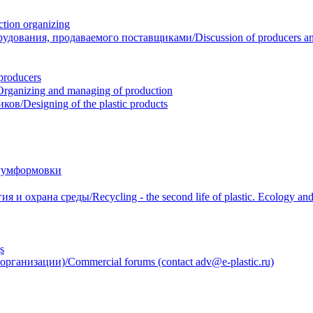
ion organizing
вания, продаваемого поставщиками/Discussion of producers and r
roducers
anizing and managing of production
/Designing of the plastic products
уумформовки
 охрана среды/Recycling - the second life of plastic. Ecology and 
s
анизации)/Commercial forums (contact adv@e-plastic.ru)