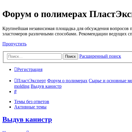
Форум о полимерах ПластЭкс
Крупнейшая независимая площадка для обсуждения вопросов п
эластомеров различными способами. Рекомендации ведущих с
Пропустить
Расширенный поиск
Поиск
Регистрация
ПластЭксперт
Форум о полимерах
Сырье и основные мето
molding
Выдув канистр
Поиск
Темы без ответов
Активные темы
Выдув канистр