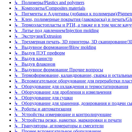
↳ Полимеры/Plastics and polymers
↳ Композиты/Сomposites materials
↳ Пигменты и Аддитивы (добавки к полимерам)/Pigments
↳ Клеи, полимерные покрытия (лакокраска) и печать/Glues, 
↳ Термоэластопласты и РТИ, а также и в том числе каучук
↳ Литье под давлением/Injection molding
↳ Экструзия/Extrusion
↳ Трехмерная печать, 3D принтеры, 3D сканирование/3D pr
↳ Выдувное формование/Blow molding
↳ Выдув ПЭТ преформ
↳ Выдув канистр
↳ Выдув флаконов
↳ Выдувное формование Прочие вопросы
↳ Термоформование, каландрование, сварка и остальные ме
↳ Вспомогательное оборудование для переработки пластмасс
↳ Оборудование для охлаждения и термостатирования
↳ Оборудование для дробления и измельчения
↳ Оборудование для сушки
↳ Оборудование для хранения, дозирования и подачи сы
↳ Роботы и автоматизация
↳ Устройства измеряющие и контролирующие
↳ Устройства резки, намотки, маркировки и печати
↳ Грануляторы, агломераторы и смесители
↳ Прочее вспомогательное оборудование