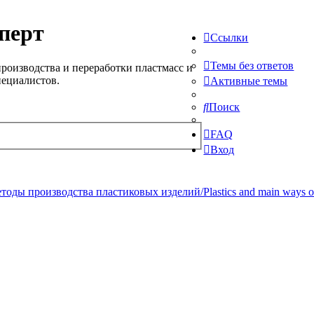
перт
Ссылки
Темы без ответов
роизводства и переработки пластмасс и
пециалистов.
Активные темы
Поиск
FAQ
Вход
ды производства пластиковых изделий/Plastics and main ways of pr