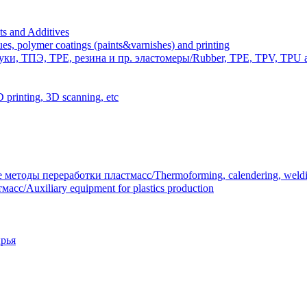
 and Additives
polymer coatings (paints&varnishes) and printing
и, ТПЭ, TPE, резина и пр. эластомеры/Rubber, TPE, TPV, TPU an
inting, 3D scanning, etc
тоды переработки пластмасс/Thermoforming, calendering, welding
/Auxiliary equipment for plastics production
рья