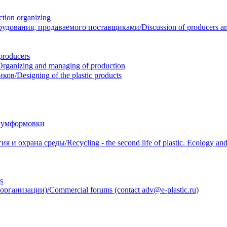
ion organizing
вания, продаваемого поставщиками/Discussion of producers and r
roducers
anizing and managing of production
/Designing of the plastic products
уумформовки
 охрана среды/Recycling - the second life of plastic. Ecology and 
s
анизации)/Commercial forums (contact adv@e-plastic.ru)