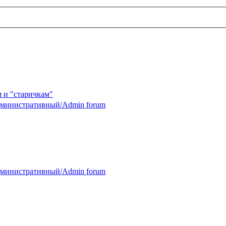
 и "старичкам"
министративный/Admin forum
министративный/Admin forum