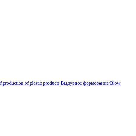
oduction of plastic products
Выдувное формование/Blow