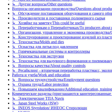
↳ Другие вопросы/Other questions
Вопросы организации производства/Questions about product
↳ Обсуждение поставщиков оборудования и самого оборудо
↳ Производители и поставщики полимерного сырья
↳ Хозяйке на заметку/This could be useful
↳ Переработчикам о Переработчиках/To producers about p
↳ Организация, управление и экономика производства/Org
↳ Конструирование и проектирование изделий из пластиков
↳ Техоснастка/Molds and dies
↳ Оснастка для литья под давлением
↳ Горячеканальные системы и контроллеры
↳ Техоснастка для экструзии
↳ Техоснастка для выдувного формования и пневмовак
↳ Вопросы качества/About quality controls
↳ Ресайклинг - вторичная переработка пластмасс, экология и
Работа и учеба/Work and education
↳ Вопросы трудоустройства/Employment questions
↳ Охрана труда/Labor protection
↳ Повышаем квалификацию/Additional education, training
Коммерческие разделы (приглашаются заинтересованные орг
↳ Электрические ТПА Navis
↳ Japan Steel Works (JSW)
↳ INEOS Styrolution/ ИНЕОС Стиролюшн