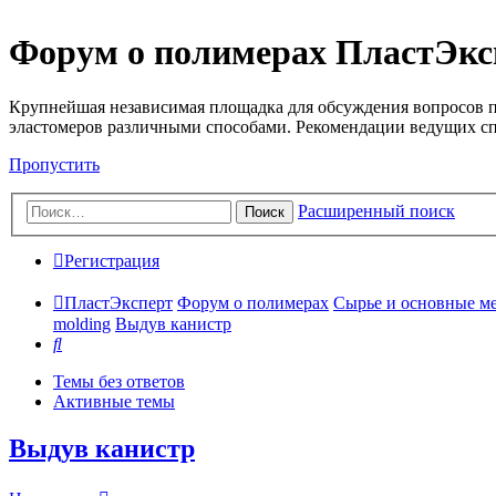
Форум о полимерах ПластЭкс
Крупнейшая независимая площадка для обсуждения вопросов п
эластомеров различными способами. Рекомендации ведущих с
Пропустить
Расширенный поиск
Поиск
Регистрация
ПластЭксперт
Форум о полимерах
Сырье и основные мето
molding
Выдув канистр
Поиск
Темы без ответов
Активные темы
Выдув канистр