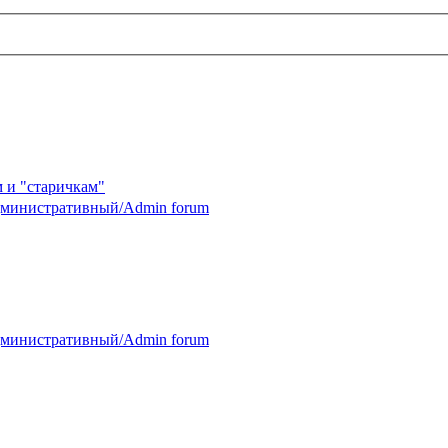
 и "старичкам"
министративный/Admin forum
министративный/Admin forum