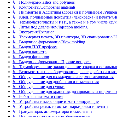
↳ Полимеры/Plastics and polymers
↳ Композиты/Сomposites materials
↳ Пигменты и Аддитивы (добавки к полимерам)/Pigments
↳ Клеи, полимерные покрытия (лакокраска) и печать/Glues, 
↳ Термоэластопласты и РТИ, а также и в том числе каучук
↳ Литье под давлением/Injection molding
↳ Экструзия/Extrusion
↳ Трехмерная печать, 3D принтеры, 3D сканирование/3D pr
↳ Выдувное формование/Blow molding
↳ Выдув ПЭТ преформ
↳ Выдув канистр
↳ Выдув флаконов
↳ Выдувное формование Прочие вопросы
↳ Термоформование, каландрование, сварка и остальные ме
↳ Вспомогательное оборудование для переработки пластмасс
↳ Оборудование для охлаждения и термостатирования
↳ Оборудование для дробления и измельчения
↳ Оборудование для сушки
↳ Оборудование для хранения, дозирования и подачи сы
↳ Роботы и автоматизация
↳ Устройства измеряющие и контролирующие
↳ Устройства резки, намотки, маркировки и печати
↳ Грануляторы, агломераторы и смесители
↳ Прочее вспомогательное оборудование