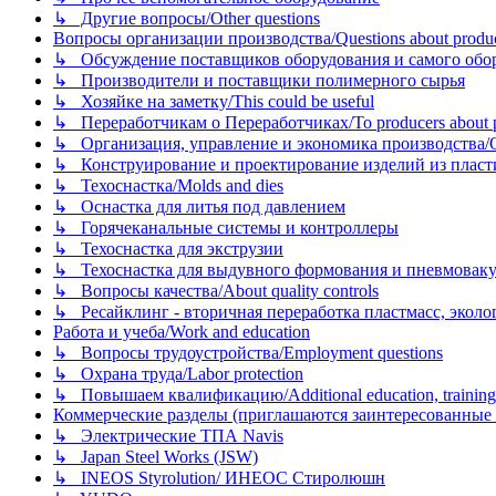
↳ Другие вопросы/Other questions
Вопросы организации производства/Questions about product
↳ Обсуждение поставщиков оборудования и самого оборудо
↳ Производители и поставщики полимерного сырья
↳ Хозяйке на заметку/This could be useful
↳ Переработчикам о Переработчиках/To producers about p
↳ Организация, управление и экономика производства/Org
↳ Конструирование и проектирование изделий из пластиков
↳ Техоснастка/Molds and dies
↳ Оснастка для литья под давлением
↳ Горячеканальные системы и контроллеры
↳ Техоснастка для экструзии
↳ Техоснастка для выдувного формования и пневмовак
↳ Вопросы качества/About quality controls
↳ Ресайклинг - вторичная переработка пластмасс, экология и
Работа и учеба/Work and education
↳ Вопросы трудоустройства/Employment questions
↳ Охрана труда/Labor protection
↳ Повышаем квалификацию/Additional education, training
Коммерческие разделы (приглашаются заинтересованные орг
↳ Электрические ТПА Navis
↳ Japan Steel Works (JSW)
↳ INEOS Styrolution/ ИНЕОС Стиролюшн