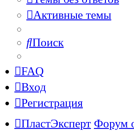
Активные темы
Поиск
FAQ
Вход
Регистрация
ПластЭксперт
Форум 