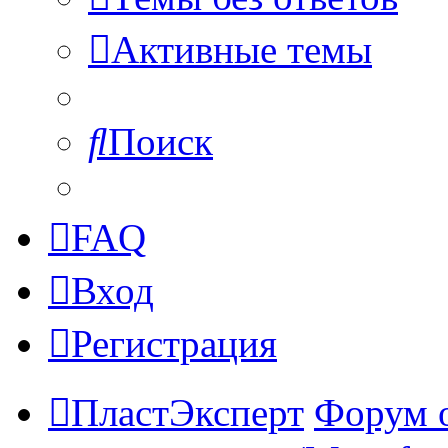
Активные темы
Поиск
FAQ
Вход
Регистрация
ПластЭксперт
Форум 