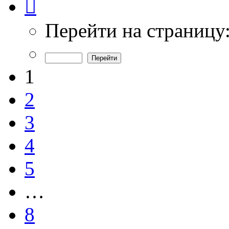
1
из
8
Перейти на страницу
1
2
3
4
5
…
8