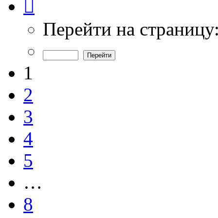
1
из
8
Перейти на страницу
1
2
3
4
5
…
8