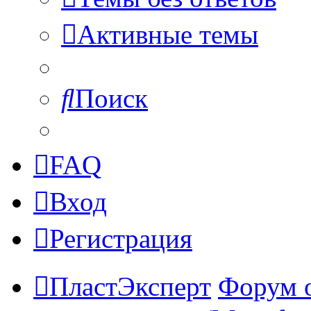
Активные темы
Поиск
FAQ
Вход
Регистрация
ПластЭксперт
Форум 