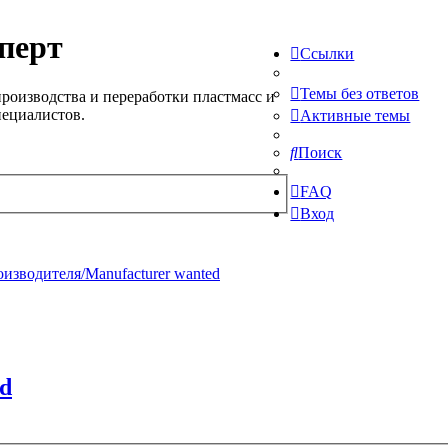
перт
Ссылки
Темы без ответов
роизводства и переработки пластмасс и
пециалистов.
Активные темы
Поиск
FAQ
Вход
изводителя/Manufacturer wanted
d