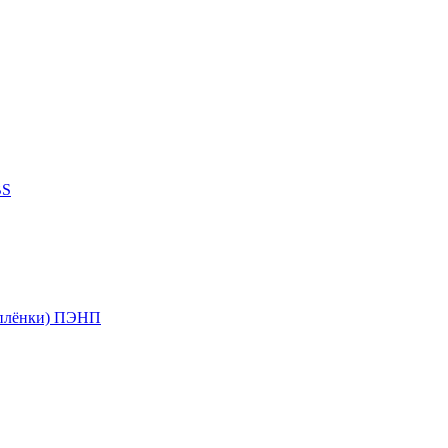
BS
 плёнки) ПЭНП