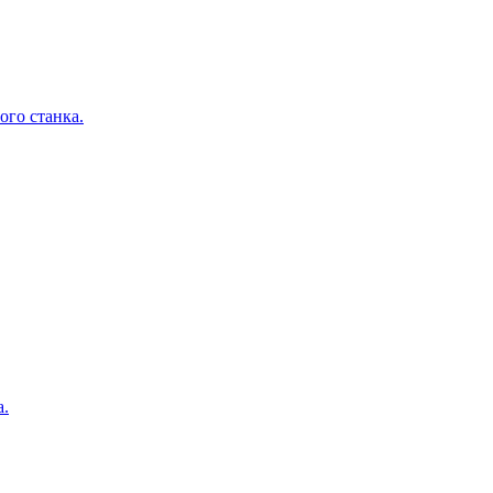
ого станка.
а.