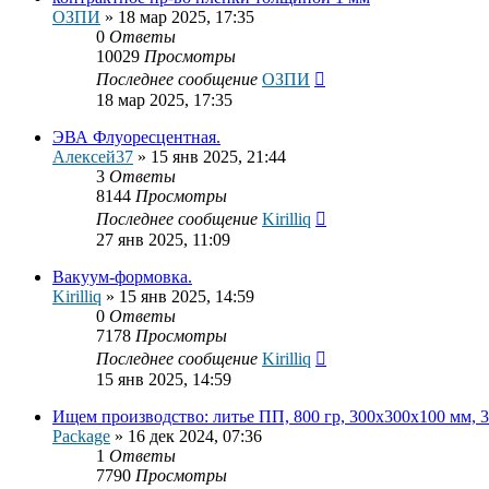
ОЗПИ
»
18 мар 2025, 17:35
0
Ответы
10029
Просмотры
Последнее сообщение
ОЗПИ
18 мар 2025, 17:35
ЭВА Флуоресцентная.
Алексей37
»
15 янв 2025, 21:44
3
Ответы
8144
Просмотры
Последнее сообщение
Kirilliq
27 янв 2025, 11:09
Вакуум-формовка.
Kirilliq
»
15 янв 2025, 14:59
0
Ответы
7178
Просмотры
Последнее сообщение
Kirilliq
15 янв 2025, 14:59
Ищем производство: литье ПП, 800 гр, 300х300х100 мм, 
Package
»
16 дек 2024, 07:36
1
Ответы
7790
Просмотры