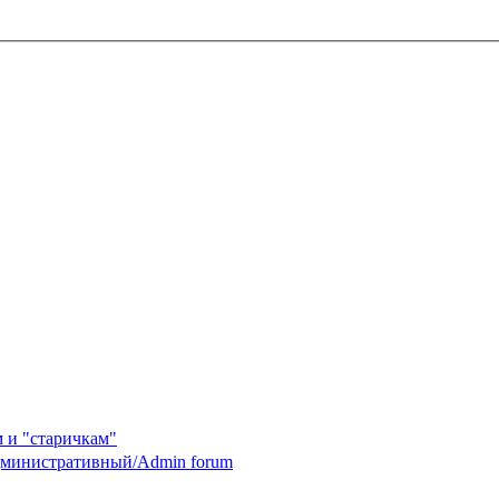
 и "старичкам"
министративный/Admin forum