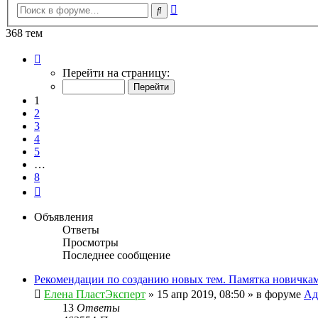
Расширенный
Поиск
поиск
368 тем
Страница
1
Перейти на страницу:
из
8
1
2
3
4
5
…
8
След.
Объявления
Ответы
Просмотры
Последнее сообщение
Рекомендации по созданию новых тем. Памятка новичкам
Елена ПластЭксперт
»
15 апр 2019, 08:50
» в форуме
Ад
13
Ответы