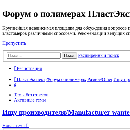
Форум о полимерах ПластЭкс
Крупнейшая независимая площадка для обсуждения вопросов п
эластомеров различными способами. Рекомендации ведущих с
Пропустить
Расширенный поиск
Поиск
Регистрация
ПластЭксперт
Форум о полимерах
Разное/Other
Ищу про
Поиск
Темы без ответов
Активные темы
Ищу производителя/Manufacturer wante
Новая тема