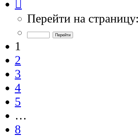
1
из
8
Перейти на страницу
1
2
3
4
5
…
8