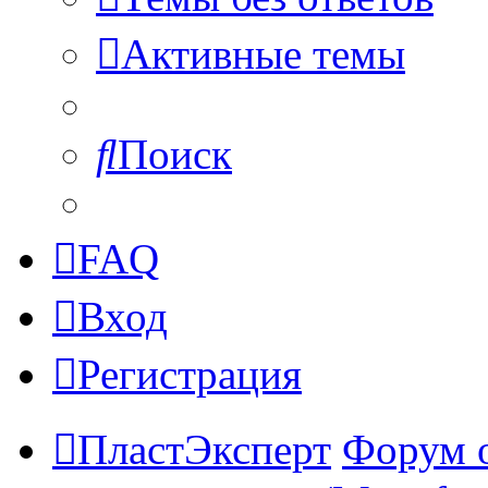
Активные темы
Поиск
FAQ
Вход
Регистрация
ПластЭксперт
Форум 