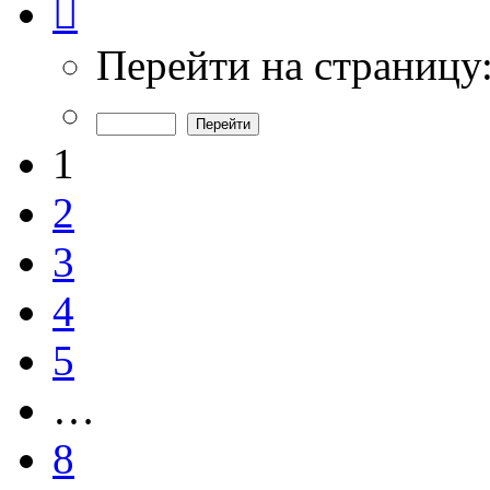
1
из
8
Перейти на страницу
1
2
3
4
5
…
8