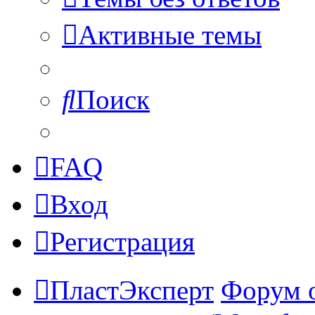
Активные темы
Поиск
FAQ
Вход
Регистрация
ПластЭксперт
Форум 