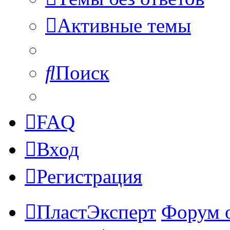
Активные темы
Поиск
FAQ
Вход
Регистрация
ПластЭксперт
Форум 