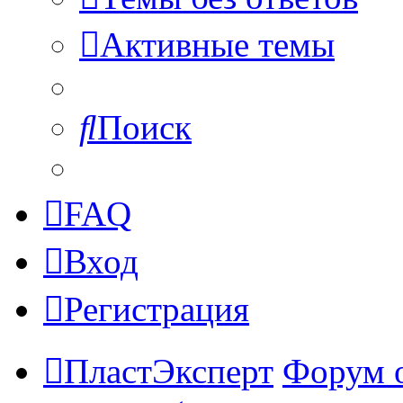
Активные темы
Поиск
FAQ
Вход
Регистрация
ПластЭксперт
Форум 