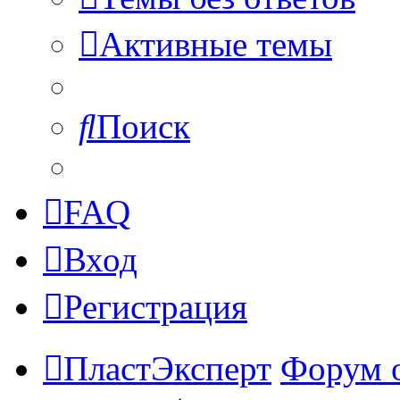
Активные темы
Поиск
FAQ
Вход
Регистрация
ПластЭксперт
Форум 