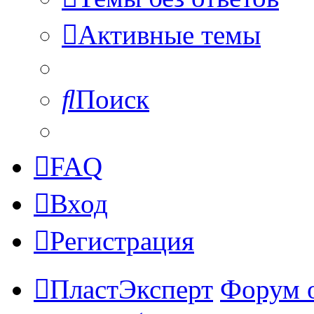
Активные темы
Поиск
FAQ
Вход
Регистрация
ПластЭксперт
Форум 