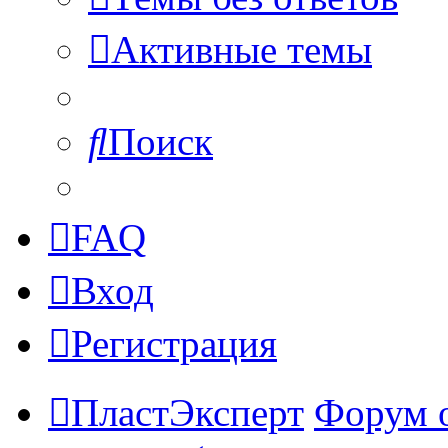
Активные темы
Поиск
FAQ
Вход
Регистрация
ПластЭксперт
Форум 