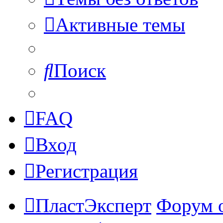
Активные темы
Поиск
FAQ
Вход
Регистрация
ПластЭксперт
Форум 