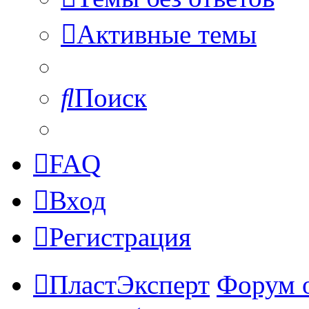
Активные темы
Поиск
FAQ
Вход
Регистрация
ПластЭксперт
Форум 