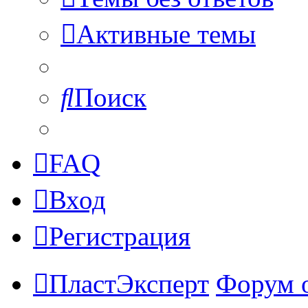
Активные темы
Поиск
FAQ
Вход
Регистрация
ПластЭксперт
Форум 