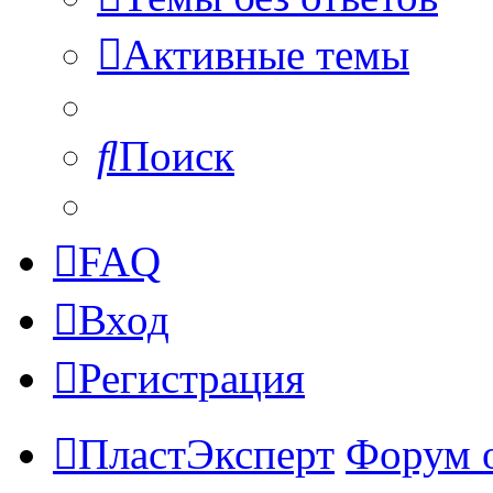
Активные темы
Поиск
FAQ
Вход
Регистрация
ПластЭксперт
Форум 